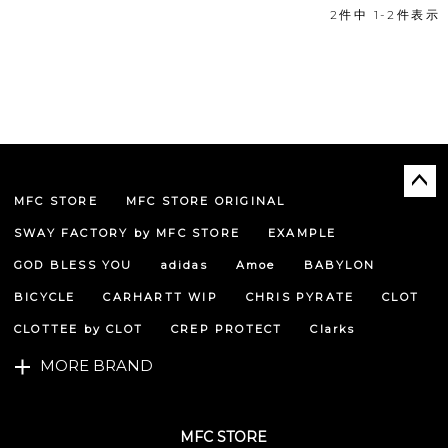
2
件中
1
-
2
件表示
MFC STORE
MFC STORE ORIGINAL
ペー
ジト
SWAY FACTORY by MFC STORE
EXAMPLE
ップ
へ
GOD BLESS YOU
adidas
Amoe
BABYLON
BICYCLE
CARHARTT WIP
CHRIS PYRATE
CLOT
CLOTTEE by CLOT
CREP PROTECT
Clarks
MORE BRAND
MFC STORE