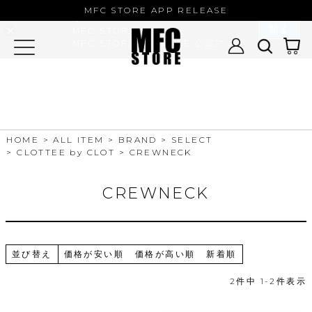
MFC STORE/EXAMPLE 公式アプ
MFC STORE APP RELEASE
リ
開く
MFC STORE
MFC STORE/EXAMPLE 公式アプリ -
Google Play
HOME
ALL ITEM
BRAND
SELECT
CLOTTEE by CLOT
CREWNECK
CREWNECK
並び替え
価格が安い順
価格が高い順
新着順
2
件中
1
-
2
件表示