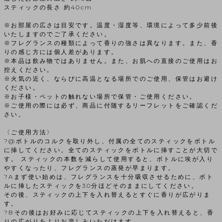
スティックの長さ 約40cm
※お部屋の広さは目安です。温度・湿度等、環境によって多少前後
いたしますのでご了承ください。
※フレグランスの種類によって香りの強さは異なります。また、香
りの感じ方には個人差があります。
※本品は飲み物ではありません。また、お肌への直接のご使用はお
控えください。
※火気の近く、ならびに高温となる場所でのご使用、保管はお避け
ください。
※お子様・ペットの触れない場所で保管・ご使用ください。
※ご使用の際には必ず、商品に付随するリーフレットをご確認くだ
さい。
〈ご使用方法〉
?@ボトルのコルクを取り外し、付属の全てのスティックをボトル
に挿してください。全てのスティックをボトルに挿すことが大切で
す。 スティックの本数を減らして使用すると、ボトルに埃が入り
やすくなったり、フレグランスの蒸発が早まります。
?Aまず使い始めは、フレグランスを十分吸収させるために、ボト
ルに挿したスティックを30分ほどそのままにしてください。
その後、スティックの上下を入れ替えるとすぐに香りが広がりま
す。
?Bその後はお好みに応じてスティックの上下を入れ替えると、香
りの広がりをよりお楽しみいただけます。