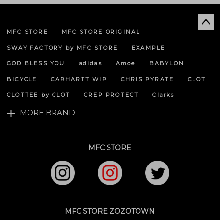
MFC STORE
MFC STORE ORIGINAL
ペー
ジト
SWAY FACTORY by MFC STORE
EXAMPLE
ップ
へ
GOD BLESS YOU
adidas
Amoe
BABYLON
BICYCLE
CARHARTT WIP
CHRIS PYRATE
CLOT
CLOTTEE by CLOT
CREP PROTECT
Clarks
MORE BRAND
MFC STORE
MFC STORE ZOZOTOWN