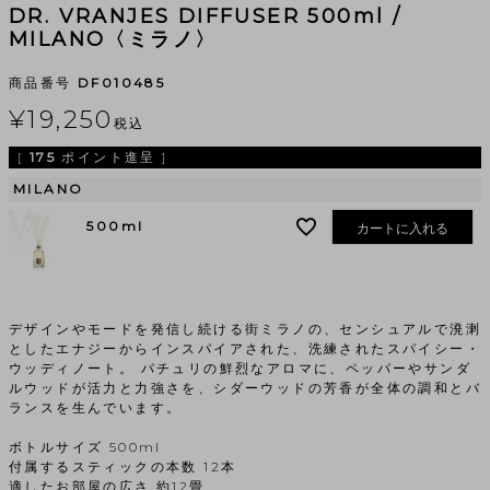
DR. VRANJES DIFFUSER 500ml /
MILANO〈ミラノ〉
商品番号
DF010485
¥
19,250
税込
[
175
ポイント進呈 ]
MILANO
500ml
カートに入れる
デザインやモードを発信し続ける街ミラノの、センシュアルで溌溂
としたエナジーからインスパイアされた、洗練されたスパイシー・
ウッディノート。 パチュリの鮮烈なアロマに、ペッパーやサンダ
ルウッドが活力と力強さを、シダーウッドの芳香が全体の調和とバ
ランスを生んでいます。
ボトルサイズ 500ml
付属するスティックの本数 12本
適したお部屋の広さ 約12畳