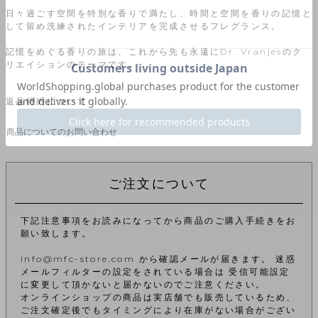
日々過ごす空間を特別な香りで満たし、時間と空間を香りの記憶と
して留め洗練されたインテリアを完成させるフレグランス。
記憶をめぐる香りの旅は、これから先も永遠にDr. Vranjesのク
リエイションのテーマです。
返品特約について
商品についてのお問い合わせ
ご注文について
下記注意事項をお読みになってから商品のご購入手続きをお
願い致します。
info@mfc-store.com から確認メールが届きます。 迷惑
メールフィルターの設定をされている場合は 受信可能設定
に変更して頂かないと届かないのでご注意ください。
オンラインショップの商品は実店舗でも販売しているため、
ご注文確定後でもタイミングにより在庫がない場合がござい