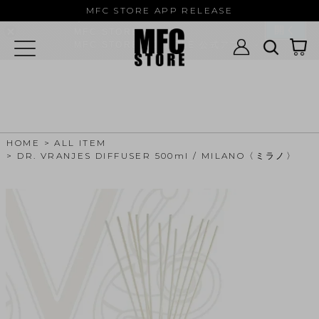
MFC STORE/EXAMPLE 公式アプ
MFC STORE APP RELEASE
リ
開く
MFC STORE
MFC STORE/EXAMPLE 公式アプリ -
Google Play
HOME
ALL ITEM
DR. VRANJES DIFFUSER 500ml / MILANO〈ミラノ〉