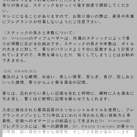
香りの強さは、スティックをひっくり返す頻度で調節してくださ
い。
※シミになることがありますので、お取り扱いの際は、家具や衣服
にフレグランスが付着しないようにご注意下さい。
〈スティックの長さと本数について〉
Dr. Vranjesのディフューザーは、付属のスティックによって香
りが周囲に広がる仕組みです。スティックの長さや本数は、ボトル
の大きさに対して、香りがバランスよく十分に拡散するよう計算さ
れていますので、本数を減らしたり、短くしてしまうことはお勧め
できません。
-DR. VRANJES-
魔法のような瞬間、出会い、美しい情景、安らぎ、喜び、悲しみと
いった感情、香りからふと蘇る過去の記憶。
香りは、忘れがたい美しい記憶を生むと同時に、瞬時に人を過去に
引き戻し、驚くほど鮮明に記憶を蘇らせてもくれます。
入念に抽出された最高品質のエッセンシャルオイルを使用し、フレ
グランスメゾンとして35年以上にわたり培われた高い技術力と革
新性、伝統へのオマージュの結晶として生まれたDr. Vranjesの
フレグランスには、唯一の調香師、Dr. Paolo Vranjes の香りへ
の情熱、鋭い感性や豊かな感受性、そして人生観が溢れています。