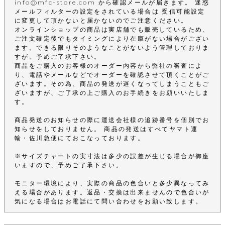
info@mfc-store.com から確認メールが届きます。 迷惑
メールフィルターの設定をされている場合は 受信可能設定
に変更して頂かないと届かないのでご注意ください。
オンラインショップの商品は実店舗でも販売しているため、
ご注文確定後でもタイミングにより在庫がない場合がござい
ます。できる限りそのようなことがないよう管理しておりま
すが、予めご了承下さい。
商品をご購入のお客様のオーダー内容から弊社の審査によ
り、電話やメールなどでオーダーを確認させて頂くことがご
ざいます。その為、商品の発送が遅くなってしまうこともご
ざいますが、ご了承の上ご購入のお手続きをお願いいたしま
す。
商品発送のお知らせの際に運送会社様の追跡番号を個別でお
知らせをしておりません。 商品の発送はすべてヤマト運
輸・佐川急便にておこなっております。
※サイズチャートの実寸法は多少の誤差が生じる場合が御座
いますので、予めご了承下さい。
モニター環境により、実際の商品の色合いと多少異なってみ
える場合があります。返品・交換は出来ませんので色合いが
気になる場合はお電話にて問い合わせをお願い致します。