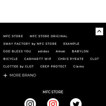
MFC STORE
MFC STORE ORIGINAL
ペー
ジト
SWAY FACTORY by MFC STORE
EXAMPLE
ップ
へ
GOD BLESS YOU
adidas
Amoe
BABYLON
BICYCLE
CARHARTT WIP
CHRIS PYRATE
CLOT
CLOTTEE by CLOT
CREP PROTECT
Clarks
MORE BRAND
MFC STORE