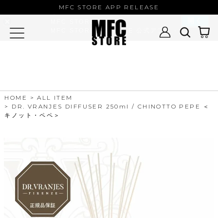
MFC STORE/EXAMPLE 公式アプ
MFC STORE APP RELEASE
リ
開く
MFC STORE
MFC STORE/EXAMPLE 公式アプリ -
Google Play
HOME
ALL ITEM
DR. VRANJES DIFFUSER 250ml / CHINOTTO PEPE ＜
キノット・ペペ＞