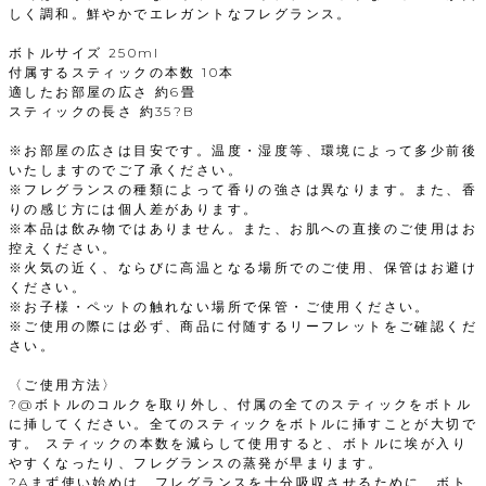
しく調和。鮮やかでエレガントなフレグランス。
ボトルサイズ 250ml
付属するスティックの本数 10本
適したお部屋の広さ 約6畳
スティックの長さ 約35?B
※お部屋の広さは目安です。温度・湿度等、環境によって多少前後
いたしますのでご了承ください。
※フレグランスの種類によって香りの強さは異なります。また、香
りの感じ方には個人差があります。
※本品は飲み物ではありません。また、お肌への直接のご使用はお
控えください。
※火気の近く、ならびに高温となる場所でのご使用、保管はお避け
ください。
※お子様・ペットの触れない場所で保管・ご使用ください。
※ご使用の際には必ず、商品に付随するリーフレットをご確認くだ
さい。
〈ご使用方法〉
?@ボトルのコルクを取り外し、付属の全てのスティックをボトル
に挿してください。全てのスティックをボトルに挿すことが大切で
す。 スティックの本数を減らして使用すると、ボトルに埃が入り
やすくなったり、フレグランスの蒸発が早まります。
?Aまず使い始めは、フレグランスを十分吸収させるために、ボト