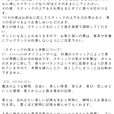
ルに挿したスティックを30分ほどそのままにしてください。
その後、スティックの上下を入れ替えるとすぐに香りが広がりま
す。
?Bその後はお好みに応じてスティックの上下を入れ替えると、香
りの広がりをよりお楽しみいただけます。
香りの強さは、スティックをひっくり返す頻度で調節してくださ
い。
※シミになることがありますので、お取り扱いの際は、家具や衣服
にフレグランスが付着しないようにご注意下さい。
〈スティックの長さと本数について〉
Dr. Vranjesのディフューザーは、付属のスティックによって香
りが周囲に広がる仕組みです。スティックの長さや本数は、ボトル
の大きさに対して、香りがバランスよく十分に拡散するよう計算さ
れていますので、本数を減らしたり、短くしてしまうことはお勧め
できません。
-DR. VRANJES-
魔法のような瞬間、出会い、美しい情景、安らぎ、喜び、悲しみと
いった感情、香りからふと蘇る過去の記憶。
香りは、忘れがたい美しい記憶を生むと同時に、瞬時に人を過去に
引き戻し、驚くほど鮮明に記憶を蘇らせてもくれます。
入念に抽出された最高品質のエッセンシャルオイルを使用し、フレ