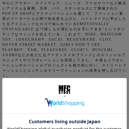
中心にアウター、ナイトウェア、シューズ、アクセサリーなど幅広
いアイテムを展開。日本、パリ、ロサンゼルスにて開催された
POP UP SHOPとアクティベーションを通じて、ファッション業
界のリーダーたちの間で知名度を上げた。ハートマークに雫がした
たるアイコニックなロゴで知られているEMOTIONALLY
UNAVAILABLE は?T誰しもが望むものを手にできる“というポジ
ティブなマインドを伝えている。これまで、NIKE、MEDICOM
TOY、LONGCHAMP、SACAI、READYMADE、CLOT、
DOVER STREET MARKET、GIRLS DON‘T CRY、
PLAYBOY、PAM、PLEASURES、CLUB75、BUSCEMI、
ANDREなどの名だたるアーティストやブランドとのスペシャルプ
ロジェクトやコラボレーションを実現してきた。 今後もコラボレ
ーションやスペシャルプロジェクトを精力的に行い、ストリートフ
ァッションとコンテンポラリーファッションの境界を押し広げてい
く。
返品特約について
商品についてのお問い合わせ
ご注文について