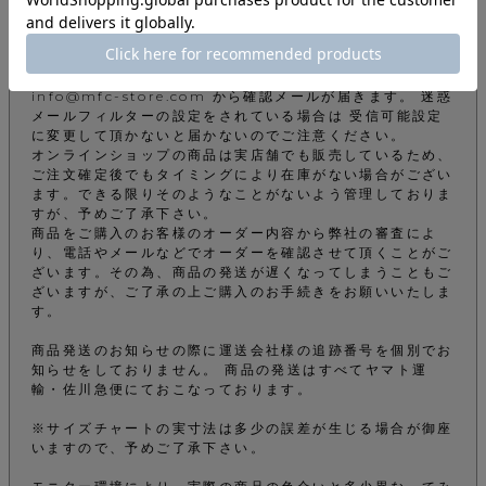
下記注意事項をお読みになってから商品のご購入手続きをお
願い致します。
info@mfc-store.com から確認メールが届きます。 迷惑
メールフィルターの設定をされている場合は 受信可能設定
に変更して頂かないと届かないのでご注意ください。
オンラインショップの商品は実店舗でも販売しているため、
ご注文確定後でもタイミングにより在庫がない場合がござい
ます。できる限りそのようなことがないよう管理しておりま
すが、予めご了承下さい。
商品をご購入のお客様のオーダー内容から弊社の審査によ
り、電話やメールなどでオーダーを確認させて頂くことがご
ざいます。その為、商品の発送が遅くなってしまうこともご
ざいますが、ご了承の上ご購入のお手続きをお願いいたしま
す。
商品発送のお知らせの際に運送会社様の追跡番号を個別でお
知らせをしておりません。 商品の発送はすべてヤマト運
輸・佐川急便にておこなっております。
※サイズチャートの実寸法は多少の誤差が生じる場合が御座
いますので、予めご了承下さい。