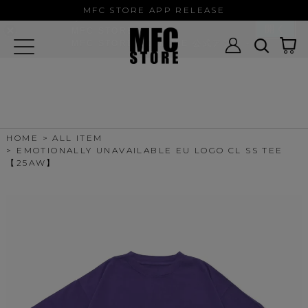
MFC STORE/EXAMPLE 公式アプ
MFC STORE APP RELEASE
リ
開く
MFC STORE
MFC STORE/EXAMPLE 公式アプリ -
Google Play
HOME
ALL ITEM
EMOTIONALLY UNAVAILABLE EU LOGO CL SS TEE
【25AW】