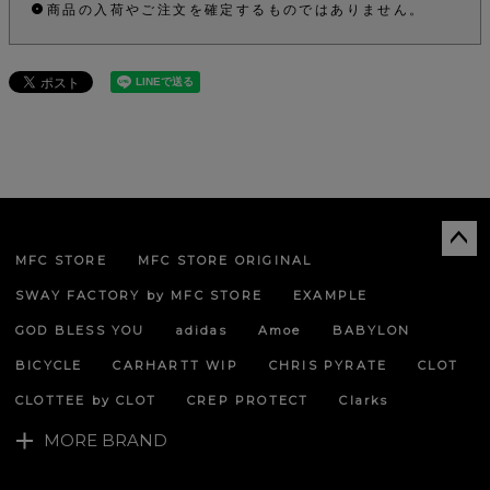
商品の入荷やご注文を確定するものではありません。
MFC STORE
MFC STORE ORIGINAL
ペー
ジト
SWAY FACTORY by MFC STORE
EXAMPLE
ップ
へ
GOD BLESS YOU
adidas
Amoe
BABYLON
BICYCLE
CARHARTT WIP
CHRIS PYRATE
CLOT
CLOTTEE by CLOT
CREP PROTECT
Clarks
MORE BRAND