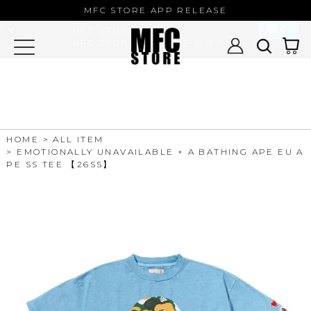
MFC STORE/EXAMPLE 公式アプ
MFC STORE APP RELEASE
リ
開く
MFC STORE
MFC STORE/EXAMPLE 公式アプリ -
Google Play
HOME
ALL ITEM
EMOTIONALLY UNAVAILABLE × A BATHING APE EU A
PE SS TEE 【26SS】