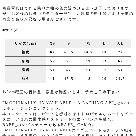
商品写真はできる限り実物の色に近づけるよう加工しております
が、お客様のお使いのモニター設定、お部屋の照明等により実際の
商品と色味が異なる場合がございます。
■サイズ
サイズ(cm)
XS
S
M
L
XL
着丈
67
68.5
70.5
72
75
身幅
55
57
59
63
65
肩幅
50
52
54
57
59
袖丈
14
15.5
18
20
21.5
1-2cm程度の個体差・誤差が御座います。予めご了承下さい。
EMOTIONALLY UNAVAILABLE × A BATHING APE_とのコ
ラボレーションコレクション。
本コレクションは、ビーチを想起させるトロピカルなムードをベー
スに、アロハの開放感とストリートのエッセンスを融合。
BAPE_のシグネチャーであるBAPE_ CAMOに、
EMOTIONALLY UNAVAILABLEのロゴとハートモチーフを組み
合わせ、滴る雫のようなグラフィックで再構築したオリジナルカモ