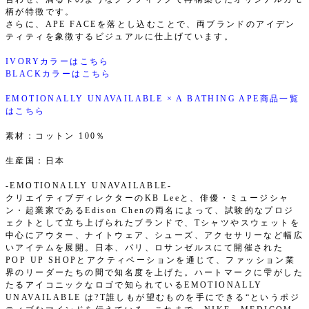
柄が特徴です。
さらに、APE FACEを落とし込むことで、両ブランドのアイデン
ティティを象徴するビジュアルに仕上げています。
IVORYカラーはこちら
BLACKカラーはこちら
EMOTIONALLY UNAVAILABLE × A BATHING APE商品一覧
はこちら
素材：コットン 100％
生産国：日本
-EMOTIONALLY UNAVAILABLE-
クリエイティブディレクターのKB Leeと、俳優・ミュージシャ
ン・起業家であるEdison Chenの両名によって、試験的なプロジ
ェクトとして立ち上げられたブランドで、Tシャツやスウェットを
中心にアウター、ナイトウェア、シューズ、アクセサリーなど幅広
いアイテムを展開。日本、パリ、ロサンゼルスにて開催された
POP UP SHOPとアクティベーションを通じて、ファッション業
界のリーダーたちの間で知名度を上げた。ハートマークに雫がした
たるアイコニックなロゴで知られているEMOTIONALLY
UNAVAILABLE は?T誰しもが望むものを手にできる“というポジ