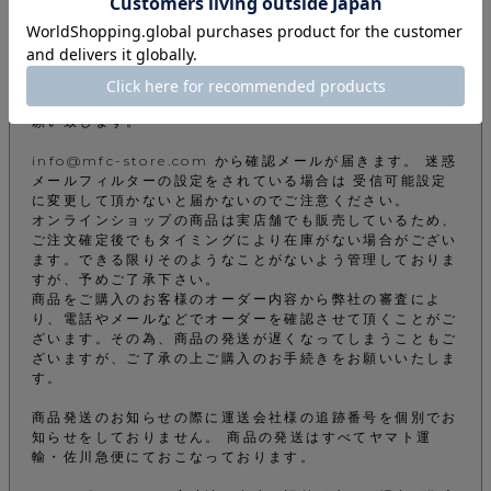
ご注文について
下記注意事項をお読みになってから商品のご購入手続きをお
願い致します。
info@mfc-store.com から確認メールが届きます。 迷惑
メールフィルターの設定をされている場合は 受信可能設定
に変更して頂かないと届かないのでご注意ください。
オンラインショップの商品は実店舗でも販売しているため、
ご注文確定後でもタイミングにより在庫がない場合がござい
ます。できる限りそのようなことがないよう管理しておりま
すが、予めご了承下さい。
商品をご購入のお客様のオーダー内容から弊社の審査によ
り、電話やメールなどでオーダーを確認させて頂くことがご
ざいます。その為、商品の発送が遅くなってしまうこともご
ざいますが、ご了承の上ご購入のお手続きをお願いいたしま
す。
商品発送のお知らせの際に運送会社様の追跡番号を個別でお
知らせをしておりません。 商品の発送はすべてヤマト運
輸・佐川急便にておこなっております。