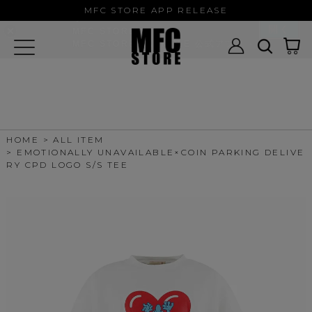
MFC STORE/EXAMPLE 公式アプ
MFC STORE APP RELEASE
リ
開く
MFC STORE
MFC STORE/EXAMPLE 公式アプリ -
Google Play
HOME
ALL ITEM
EMOTIONALLY UNAVAILABLE×COIN PARKING DELIVE
RY CPD LOGO S/S TEE