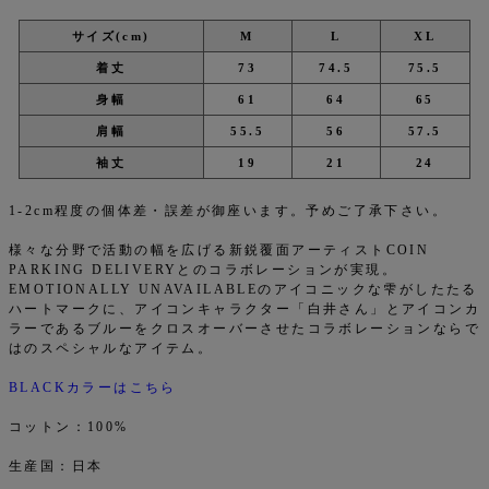
サイズ(cm)
M
L
XL
着丈
73
74.5
75.5
身幅
61
64
65
肩幅
55.5
56
57.5
袖丈
19
21
24
1-2cm程度の個体差・誤差が御座います。予めご了承下さい。
様々な分野で活動の幅を広げる新鋭覆面アーティストCOIN
PARKING DELIVERYとのコラボレーションが実現。
EMOTIONALLY UNAVAILABLEのアイコニックな雫がしたたる
ハートマークに、アイコンキャラクター「白井さん」とアイコンカ
ラーであるブルーをクロスオーバーさせたコラボレーションならで
はのスペシャルなアイテム。
BLACKカラーはこちら
コットン：100%
生産国：日本