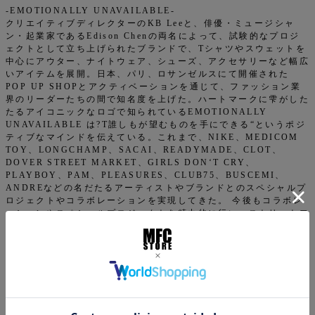
-EMOTIONALLY UNAVAILABLE-
クリエイティブディレクターのKB Leeと、俳優・ミュージシャ
ン・起業家であるEdison Chenの両名によって、試験的なプロジ
ェクトとして立ち上げられたブランドで、Tシャツやスウェットを
中心にアウター、ナイトウェア、シューズ、アクセサリーなど幅広
いアイテムを展開。日本、パリ、ロサンゼルスにて開催された
POP UP SHOPとアクティベーションを通じて、ファッション業
界のリーダーたちの間で知名度を上げた。ハートマークに雫がした
たるアイコニックなロゴで知られているEMOTIONALLY
UNAVAILABLE は?T誰しもが望むものを手にできる“というポジ
ティブなマインドを伝えている。これまで、NIKE、MEDICOM
TOY、LONGCHAMP、SACAI、READYMADE、CLOT、
DOVER STREET MARKET、GIRLS DON‘T CRY、
PLAYBOY、PAM、PLEASURES、CLUB75、BUSCEMI、
ANDREなどの名だたるアーティストやブランドとのスペシャルプ
ロジェクトやコラボレーションを実現してきた。 今後もコラボレ
ーションやスペシャルプロジェクトを精力的に行い、ストリートフ
ァッションとコンテンポラリーファッションの境界を押し広げてい
く。
返品特約について
商品についてのお問い合わせ