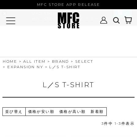
MFC STORE/EXAMPLE 公式アプ
MFC STORE APP RELEASE
リ
開く
MFC STORE
MFC STORE/EXAMPLE 公式アプリ -
Google Play
HOME
ALL ITEM
BRAND
SELECT
EXPANSION NY
L／S T-SHIRT
L／S T-SHIRT
並び替え
価格が安い順
価格が高い順
新着順
3
件中
1
-
3
件表示