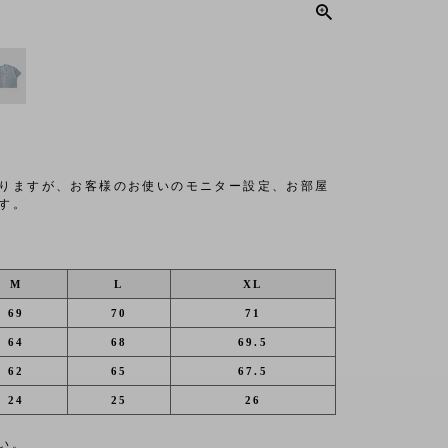
りますが、お客様のお使いのモニター設定、お部屋
す。
M
L
XL
69
70
71
64
68
69.5
62
65
67.5
24
25
26
い。