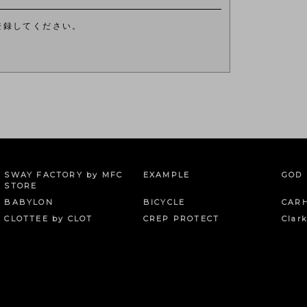
登録してください。
。
SWAY FACTORY by MFC
EXAMPLE
GOD 
STORE
BABYLON
BICYCLE
CAR
CLOTTEE by CLOT
CREP PROTECT
Clar