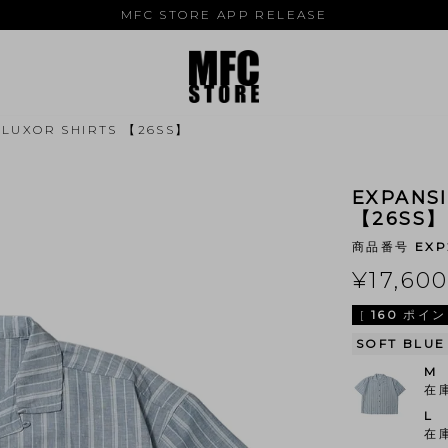
MFC STORE APP RELEASE
 LUXOR SHIRTS 【26SS】
EXPANS
【26SS】
商品番号
EXP
¥
17,60
[
160
ポイン
SOFT BLUE
M
在
L
在