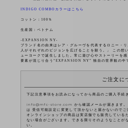
INDIGO COMBOカラーはこちら
コットン：100％
生産国：ベトナム
-EXPANSION NY-
ブランド名の由来はレア・グルーヴを代表するロニー・リスト
人がそれぞれのビジョンを広げることを願う。」 この想いを形
ューヨークで誕生しました。常に遊び心やストーリーを感
要素が混じり合う“EXPANSION NY” 独自の世界観の
ご注文に
下記注意事項をお読みになってから商品のご購入手続
info@mfc-store.com から確認メールが届
は 受信可能設定に変更して頂かないと届かないのでご
オンラインショップの商品は実店舗でも販売している
ない場合がございます。できる限りそのようなことが
い。