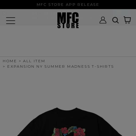
MFC STORE/EXAMPLE 公式アプ
MFC STORE APP RELEASE
リ
開く
MFC STORE
MFC STORE/EXAMPLE 公式アプリ -
Google Play
HOME
ALL ITEM
EXPANSION NY SUMMER MADNESS T-SHIRTS