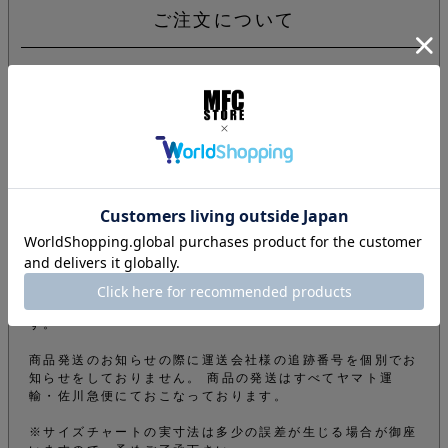
ご注文について
下記注意事項をお読みになってから商品のご購入手続きをお
願い致します。
info@mfc-store.com から確認メールが届きます。 迷惑
メールフィルターの設定をされている場合は 受信可能設定
に変更して頂かないと届かないのでご注意ください。
オンラインショップの商品は実店舗でも販売しているため、
ご注文確定後でもタイミングにより在庫がない場合がござい
ます。できる限りそのようなことがないよう管理しておりま
すが、予めご了承下さい。
商品をご購入のお客様のオーダー内容から弊社の審査によ
り、電話やメールなどでオーダーを確認させて頂くことがご
ざいます。その為、商品の発送が遅くなってしまうこともご
ざいますが、ご了承の上ご購入のお手続きをお願いいたしま
す。
商品発送のお知らせの際に運送会社様の追跡番号を個別でお
知らせをしておりません。 商品の発送はすべてヤマト運
輸・佐川急便にておこなっております。
※サイズチャートの実寸法は多少の誤差が生じる場合が御座