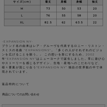
サイズ(cm)
着丈
肩幅
身幅
袖丈
M
73
50
53
20
L
76
55
58
20
XL
82.5
62
63.5
22
-EXPANSION NY-
ブランド名の由来はレア・グルーヴを代表するロニー・リストン・
スミスの名曲 "EXPANSIONS"。「多くの人がそれぞれのビジョ
ンを広げることを願う。」 この想いを形にするため、2002
年“EXPANSION NY”はニューヨークで誕生しました。常に遊び心
やストーリーを感じるデザイン、生地・産地へのこだわりなど、
様々要素が混じり合う“EXPANSION NY” 独自の世界観の中で体
現されています。
返品特約について
商品についてのお問い合わせ