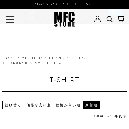
MFC STORE/EXAMPLE 公式アプ
MFC STORE APP RELEASE
リ
開く
MFC STORE
MFC STORE/EXAMPLE 公式アプリ -
Google Play
HOME
ALL ITEM
BRAND
SELECT
EXPANSION NY
T-SHIRT
T-SHIRT
並び替え
価格が安い順
価格が高い順
新着順
33
件中
1
-
33
件表示