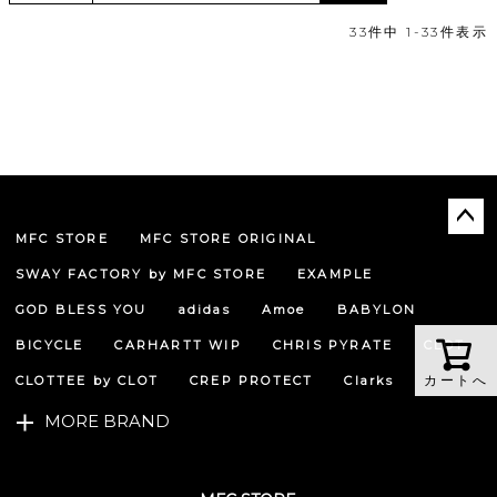
33
件中
1
-
33
件表示
MFC STORE
MFC STORE ORIGINAL
ペー
ジト
SWAY FACTORY by MFC STORE
EXAMPLE
ップ
へ
GOD BLESS YOU
adidas
Amoe
BABYLON
BICYCLE
CARHARTT WIP
CHRIS PYRATE
CLOT
カートへ
CLOTTEE by CLOT
CREP PROTECT
Clarks
MORE BRAND