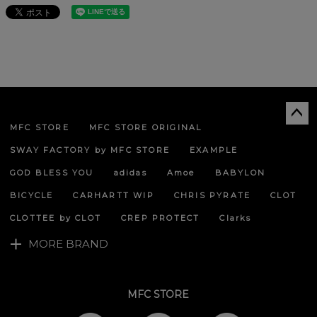
MFC STORE
MFC STORE ORIGINAL
ペー
ジト
SWAY FACTORY by MFC STORE
EXAMPLE
ップ
へ
GOD BLESS YOU
adidas
Amoe
BABYLON
BICYCLE
CARHARTT WIP
CHRIS PYRATE
CLOT
CLOTTEE by CLOT
CREP PROTECT
Clarks
MORE BRAND
MFC STORE