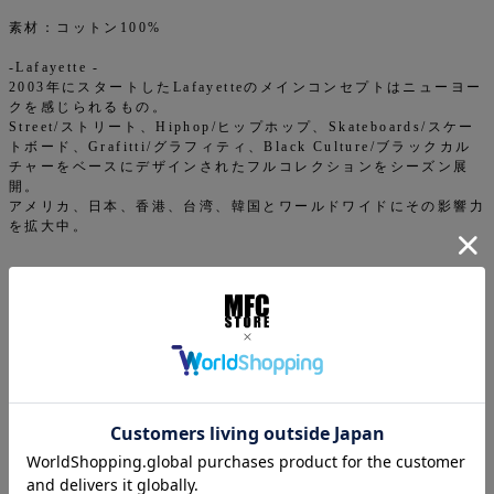
素材：コットン100%
-Lafayette -
2003年にスタートしたLafayetteのメインコンセプトはニューヨー
クを感じられるもの。
Street/ストリート、Hiphop/ヒップホップ、Skateboards/スケー
トボード、Grafitti/グラフィティ、Black Culture/ブラックカル
チャーをベースにデザインされたフルコレクションをシーズン展
開。
アメリカ、日本、香港、台湾、韓国とワールドワイドにその影響力
を拡大中。
返品特約について
商品についてのお問い合わせ
ご注文について
下記注意事項をお読みになってから商品のご購入手続きをお
願い致します。