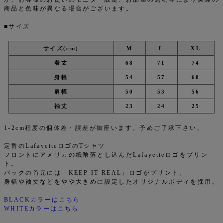
商品と色味が異なる場合がございます。
■サイズ
サイズ(cm)
M
L
XL
着丈
68
71
74
身幅
54
57
60
肩幅
50
53
56
袖丈
23
24
25
1-2cm程度の個体差・誤差が御座います。予めご了承下さい。
定番のLafayetteロゴのTシャツ
フロントにアメリカの紙幣落とし込んだLafayetteロゴをプリン
ト。
バックの首元には「KEEP IT REAL」ロゴがプリント。
身幅や袖丈などをやや大きめに設定したオリジナルボディを採用。
BLACKカラーはこちら
WHITEカラーはこちら