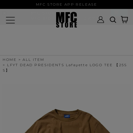
MFC STORE/EXAMPLE 公式アプ
MFC STORE APP RELEASE
リ
開く
MFC STORE
MFC STORE/EXAMPLE 公式アプリ -
Google Play
HOME
ALL ITEM
LFYT DEAD PRESIDENTS Lafayette LOGO TEE 【25S
S】