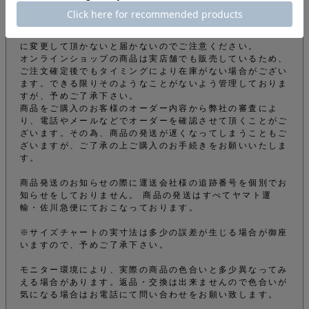
info@mfc-store.com から確認メールが届きます。 迷惑
メールフィルターの設定をされている場合は 受信可能設定
に変更して頂かないと届かないのでご注意ください。
オンラインショップの商品は実店舗でも販売しているため、
ご注文確定後でもタイミングにより在庫がない場合がござい
ます。できる限りそのようなことがないよう管理しておりま
すが、予めご了承下さい。
商品をご購入のお客様のオーダー内容から弊社の審査によ
り、電話やメールなどでオーダーを確認させて頂くことがご
ざいます。その為、商品の発送が遅くなってしまうこともご
ざいますが、ご了承の上ご購入のお手続きをお願いいたしま
す。
商品発送のお知らせの際に運送会社様の追跡番号を個別でお
知らせをしておりません。 商品の発送はすべてヤマト運
輸・佐川急便にておこなっております。
※サイズチャートの実寸法は多少の誤差が生じる場合が御座
いますので、予めご了承下さい。
モニター環境により、実際の商品の色合いと多少異なってみ
える場合があります。返品・交換は出来ませんので色合いが
気になる場合はお電話にて問い合わせをお願い致します。