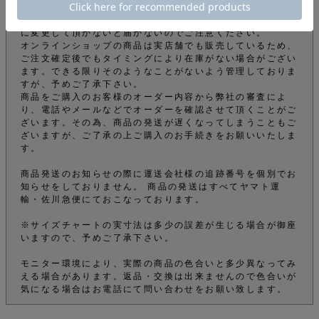
info@mfc-store.com から確認メールが届きます。 迷惑
メールフィルターの設定をされている場合は 受信可能設定
に変更して頂かないと届かないのでご注意ください。
オンラインショップの商品は実店舗でも販売しているため、
ご注文確定後でもタイミングにより在庫がない場合がござい
ます。できる限りそのようなことがないよう管理しておりま
すが、予めご了承下さい。
商品をご購入のお客様のオーダー内容から弊社の審査によ
り、電話やメールなどでオーダーを確認させて頂くことがご
ざいます。その為、商品の発送が遅くなってしまうこともご
ざいますが、ご了承の上ご購入のお手続きをお願いいたしま
す。
商品発送のお知らせの際に運送会社様の追跡番号を個別でお
知らせをしておりません。 商品の発送はすべてヤマト運
輸・佐川急便にておこなっております。
※サイズチャートの実寸法は多少の誤差が生じる場合が御座
いますので、予めご了承下さい。
モニター環境により、実際の商品の色合いと多少異なってみ
える場合があります。返品・交換は出来ませんので色合いが
気になる場合はお電話にて問い合わせをお願い致します。