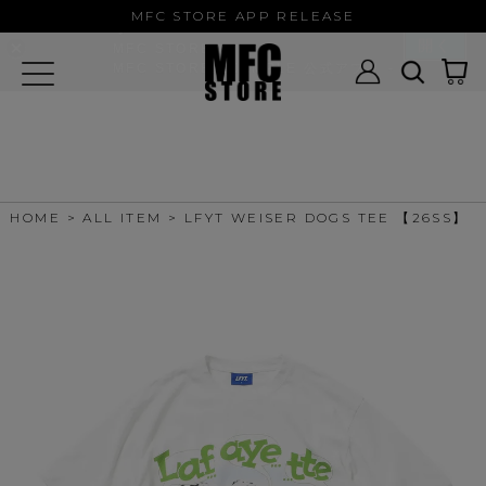
MFC STORE/EXAMPLE 公式アプ
MFC STORE APP RELEASE
リ
開く
MFC STORE
MFC STORE/EXAMPLE 公式アプリ -
Google Play
HOME
ALL ITEM
LFYT WEISER DOGS TEE 【26SS】