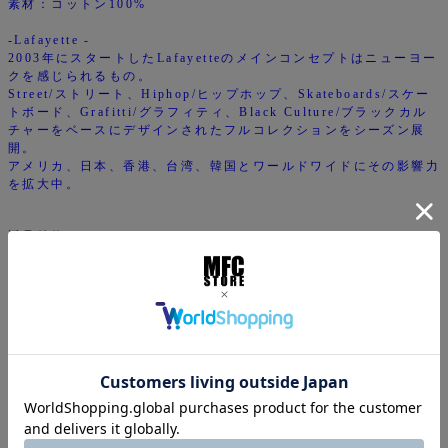
素材：コットン100%
-Lafayette -
2003年にスタートしたLafayetteのメインコンセプトはニューヨー
クを感じられるもの。
Street/ストリート、Hiphop/ヒップホップ、Skateboards/スケー
トボード、Grafitti/グラフィティ、Black Culture/ブラックカル
チャーをベースにデザインされたフルコレクションをシーズン展
開。
アメリカ、日本、香港、台湾、韓国とワールドワイドにその影響力
を拡大中。
返品特約について
商品についてのお問い合わせ
ご注文について
下記注意事項をお読みになってから商品のご購入手続きをお
願い致します。