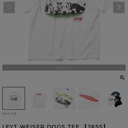
WHITE
WHITE
LFYT WEISER DOGS TEE 【26SS】