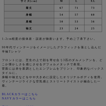
サイズ(cm)
M
L
XL
着丈
67
71
73
身幅
54
57
60
肩幅
50
53
56
袖丈
23
24
25
1-2cm程度の個体差・誤差が御座います。予めご了承下さい。
90年代ヴィンテージをイメージしたグラフィックを落とし込んだ
半袖Tシャツ
フロントには、芝生の上で顔を寄せ合う3匹のダルメシアンを、ど
こか懐かしさを感じさせるデフォルメタッチで表現。
背面には赤を基調としたエンブレムをプリント、印象的なバックス
タイルに。
身幅や袖丈などをやや大きめに設定したオリジナルボディを使用。
ヴィンテージライクな空気感とストリートテイストが融合した一
着。
BLACKカラーはこちら
NAVYカラーはこちら