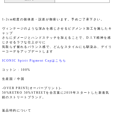
1-2cm程度の個体差・誤差が御座います。予めご了承下さい。
ヴィンテージのような深みを感じさせるピグメント加工を施したキ
ャップ
さらにダメージとハンドステッチを加えることで、D.I.Y精神を感
じさせるラフな仕上がりに
気取らず被れるバランス感で、どんなスタイルにも馴染み、デイリ
ーコーデをアップデートします
ICONIC Spirit Pigment Capはこちら
コットン : 100%
生産国 / 中国
-OVER PRINT(オーバープリント)-
50%RETRO 50%STREETを合言葉に2019年スタートした新進気
鋭のストリートブランド。
返品特約について