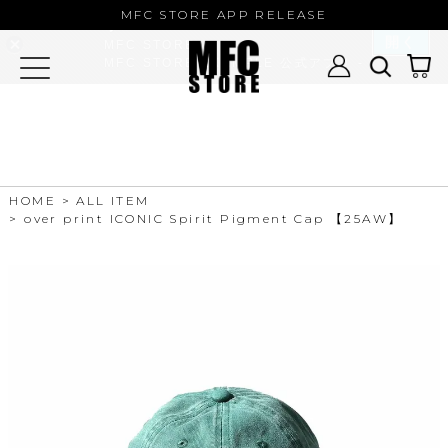
MFC STORE/EXAMPLE 公式アプ
MFC STORE APP RELEASE
リ
開く
MFC STORE
MFC STORE/EXAMPLE 公式アプリ -
Google Play
HOME
ALL ITEM
over print ICONIC Spirit Pigment Cap 【25AW】