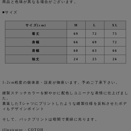
商品と色味が異なる場合がございます。
■サイズ
サイズ(cm)
M
L
XL
着丈
69
72
75
身幅
66
69
72
肩幅
60
63
66
袖丈
24
25
26
1-2cm程度の個体差・誤差が御座います。予めご了承下さい。
縫製ステッチカラーを鮮やかに配色しユニークな表情に仕上げまし
た。
裏返したTシャツにプリントしたような縫製仕様を反転させたボデ
ィもデザインポイント
そして、バックプリントは暗闇で黄緑に光ります。
illustrator : COTOH