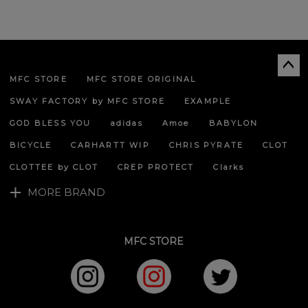
MFC STORE
MFC STORE ORIGINAL
ペー
ジト
SWAY FACTORY by MFC STORE
EXAMPLE
ップ
へ
GOD BLESS YOU
adidas
Amoe
BABYLON
BICYCLE
CARHARTT WIP
CHRIS PYRATE
CLOT
CLOTTEE by CLOT
CREP PROTECT
Clarks
MORE BRAND
MFC STORE