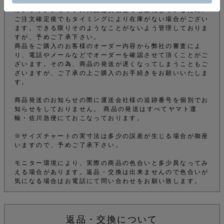
に変更して頂かないと届かないのでご注意ください。
オンラインショップの商品は実店舗でも販売しているため、
ご注文確定後でもタイミングにより在庫がない場合がござい
ます。できる限りそのようなことがないよう管理しておりま
すが、予めご了承下さい。
商品をご購入のお客様のオーダー内容から弊社の審査によ
り、電話やメールなどでオーダーを確認させて頂くことがご
ざいます。その為、商品の発送が遅くなってしまうこともご
ざいますが、ご了承の上ご購入のお手続きをお願いいたしま
す。
商品発送のお知らせの際に運送会社様の追跡番号を個別でお
知らせをしておりません。 商品の発送はすべてヤマト運
輸・佐川急便にておこなっております。
※サイズチャートの実寸法は多少の誤差が生じる場合が御座
いますので、予めご了承下さい。
モニター環境により、実際の商品の色合いと多少異なってみ
える場合があります。返品・交換は出来ませんので色合いが
気になる場合はお電話にて問い合わせをお願い致します。
返品・交換について