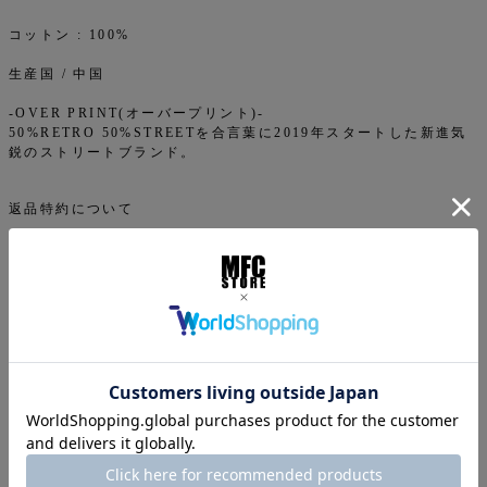
コットン : 100%
生産国 / 中国
-OVER PRINT(オーバープリント)-
50%RETRO 50%STREETを合言葉に2019年スタートした新進気
鋭のストリートブランド。
返品特約について
商品についてのお問い合わせ
ご注文について
下記注意事項をお読みになってから商品のご購入手続きをお
願い致します。
info@mfc-store.com から確認メールが届きます。 迷惑
メールフィルターの設定をされている場合は 受信可能設定