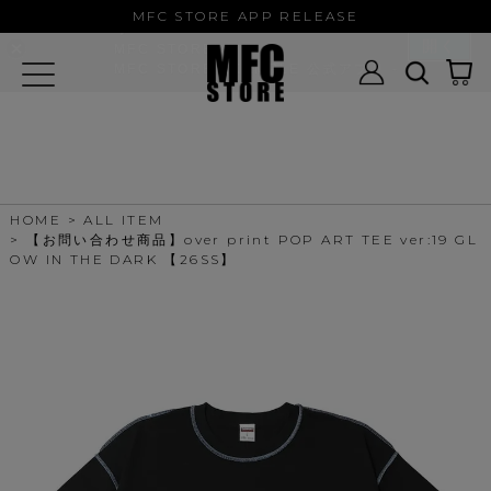
MFC STORE/EXAMPLE 公式アプ
MFC STORE APP RELEASE
リ
開く
MFC STORE
MFC STORE/EXAMPLE 公式アプリ -
Google Play
HOME
ALL ITEM
【お問い合わせ商品】over print POP ART TEE ver:19 GL
OW IN THE DARK 【26SS】