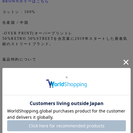
BROWNカラーはこちら
コットン : 100%
生産国 / 中国
-OVER PRINT(オーバープリント)-
50%RETRO 50%STREETを合言葉に2019年スタートした新進気
鋭のストリートブランド。
返品特約について
商品についてのお問い合わせ
ご注文について
下記注意事項をお読みになってから商品のご購入手続きをお
願い致します。
info@mfc-store.com から確認メールが届きます。 迷惑
メールフィルターの設定をされている場合は 受信可能設定