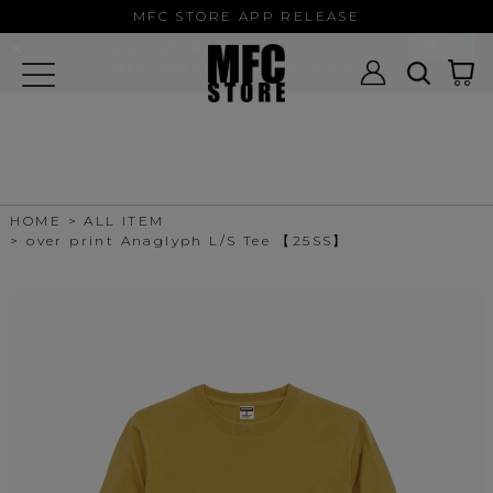
MFC STORE/EXAMPLE 公式アプ
MFC STORE APP RELEASE
リ
開く
MFC STORE
MFC STORE/EXAMPLE 公式アプリ -
Google Play
HOME
ALL ITEM
over print Anaglyph L/S Tee 【25SS】