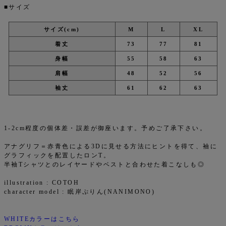
■サイズ
サイズ(cm)
M
L
XL
着丈
73
77
81
身幅
55
58
63
肩幅
48
52
56
袖丈
61
62
63
1-2cm程度の個体差・誤差が御座います。予めご了承下さい。
アナグリフ＝赤青色による3Dに見せる方法にヒントを得て、袖に
グラフィックを配置したロンT。
半袖Tシャツとのレイヤードやベストと合わせた着こなしも◎
illustration : COTOH
character model : 眠岸ぷりん(NANIMONO)
WHITEカラーはこちら