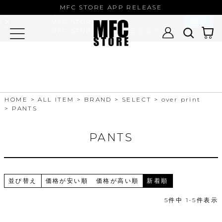
MFC STORE/EXAMPLE 公式アプ
MFC STORE APP RELEASE
リ
開く
MFC STORE
MFC STORE/EXAMPLE 公式アプリ -
Google Play
HOME
ALL ITEM
BRAND
SELECT
over print
PANTS
PANTS
並び替え
価格が安い順
価格が高い順
新着順
5
件中
1
-
5
件表示