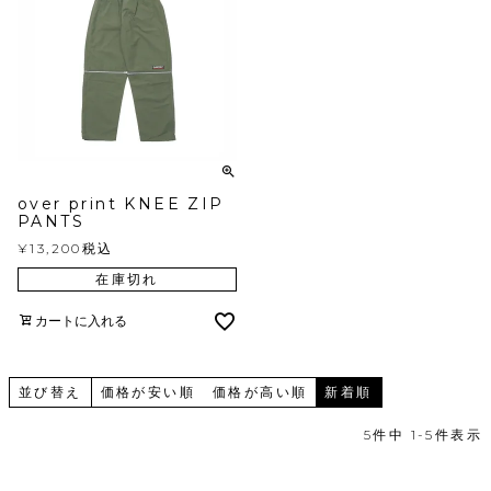
over print KNEE ZIP
PANTS
¥
13,200
税込
在庫切れ
カートに入れる
並び替え
価格が安い順
価格が高い順
新着順
5
件中
1
-
5
件表示