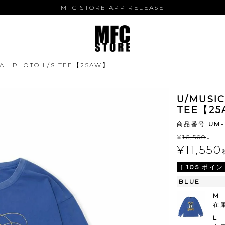
MFC STORE APP RELEASE
RAL PHOTO L/S TEE【25AW】
U/MUSIC
TEE【2
商品番号
UM-
¥
16,500
↓
¥
11,550
[
105
ポイン
BLUE
M
在
L