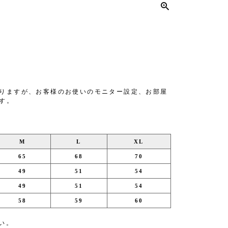
りますが、お客様のお使いのモニター設定、お部屋
す。
M
L
XL
65
68
70
49
51
54
49
51
54
58
59
60
い。