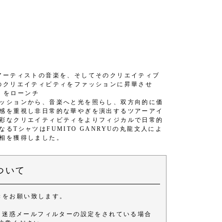
アーティストの音楽を、そしてそのクリエイティブ
のクリエイティビティをファッションに昇華させ
)」をローンチ
ッションから、音楽へと光を照らし、双方向的に価
感を重視し非日常的な華やぎを演出するツアーアイ
彩なクリエイティビティをよりフィジカルで日常的
TシャツはFUMITO GANRYUの丸龍文人によ
相を獲得しました。
ついて
きをお願い致します。
きます。 迷惑メールフィルターの設定をされている場合