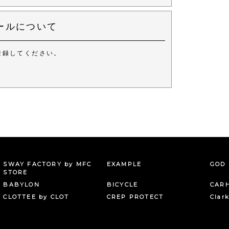
ールについて
登録してください。
。
SWAY FACTORY by MFC
EXAMPLE
GOD 
STORE
BABYLON
BICYCLE
CAR
CLOTTEE by CLOT
CREP PROTECT
Clar