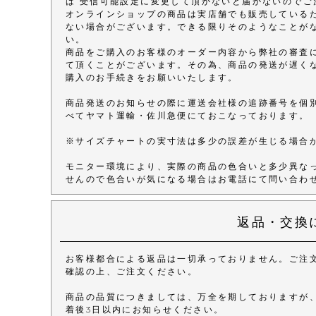
は 受信可能設定に変更して頂かないと届かないのでご
オンラインショップの商品は実店舗でも販売している
ない場合がございます。できる限りそのようなことが
い。
商品をご購入のお客様のオーダー内容から弊社の審査
て頂くことがございます。その為、商品の発送が遅く
購入のお手続きをお願いいたします。
商品発送のお知らせの際に運送会社様の追跡番号を個
べてヤマト運輸・佐川急便にておこなっております。
※サイズチャートの実寸法は多少の誤差が生じる場合
モニター環境により、実際の商品の色合いと多少異な
せんので色合いが気になる場合はお電話にて問い合わ
返品・交換
お客様都合による返品は一切承っておりません。ご注
確認の上、ご注文ください。
商品の品質につきましては、万全を期しておりますが
着後3日以内にお知らせください。