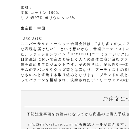
素材：
本体 コットン 100%
リブ 綿97% ポリウレタン3%
生産国：中国
-U/MUSIC-
ユニバーサルミュージック合同会社は、“より多くの人に
な表現を届けたい”、という想いから、音楽アーティスト
た、ファッションライン「U/MUSIC(ユーミュージック
日常生活において音楽と等しく人々の身体に溶け込むファ
値を高めるプロジェクトです。その哲学は、記念性や一体
テムのアパレルやグッズ等とは異なり、アーティストの多
なものへと還元する取り組みとなります。ブランドの核となる
ってパターンを構成され、洗練されたデイリーウェアの様
ご注文に
下記注意事項をお読みになってから商品のご購入手続
info@mfc-store.com から確認メールが届