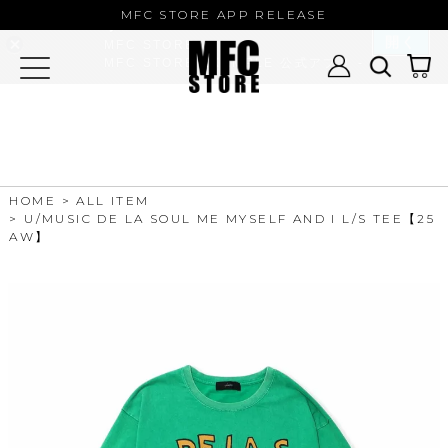
MFC STORE/EXAMPLE 公式アプ
MFC STORE APP RELEASE
リ
開く
MFC STORE
MFC STORE/EXAMPLE 公式アプリ -
Google Play
HOME
ALL ITEM
U/MUSIC DE LA SOUL ME MYSELF AND I L/S TEE【25
AW】