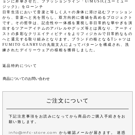
ョンに昇華させた、ファッションライン「U/MUSIC(ユーミュー
ジック)」をローンチ
日常生活において音楽と等しく人々の身体に溶け込むファッション
から、音楽へと光を照らし、双方向的に価値を高めるプロジェクト
です。その哲学は、記念性や一体感を重視し非日常的な華やぎを演
出するツアーアイテムのアパレルやグッズ等とは異なり、アーティ
ストの多彩なクリエイティビティをよりフィジカルで日常的なもの
へと還元する取り組みとなります。ブランドの核となるTシャツは
FUMITO GANRYUの丸龍文人によってパターンを構成され、洗
練されたデイリーウェアの様相を獲得しました。
返品特約について
商品についてのお問い合わせ
ご注文について
下記注意事項をお読みになってから商品のご購入手続きをお
願い致します。
info@mfc-store.com から確認メールが届きます。 迷惑