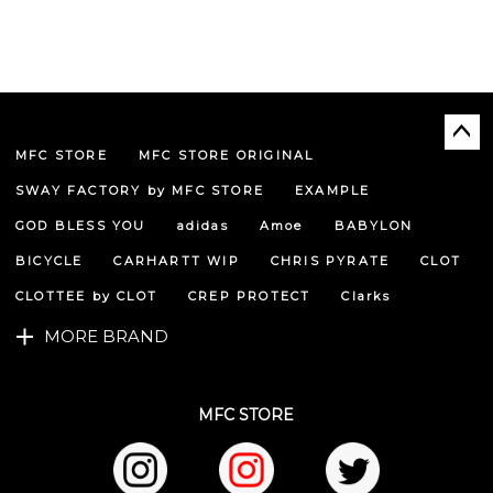
MFC STORE
MFC STORE ORIGINAL
ペー
ジト
SWAY FACTORY by MFC STORE
EXAMPLE
ップ
へ
GOD BLESS YOU
adidas
Amoe
BABYLON
BICYCLE
CARHARTT WIP
CHRIS PYRATE
CLOT
CLOTTEE by CLOT
CREP PROTECT
Clarks
MORE BRAND
MFC STORE