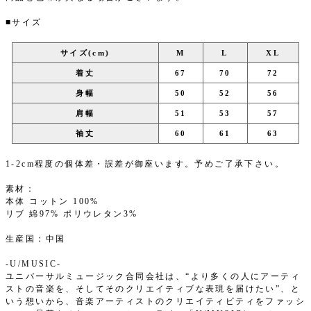
■サイズ
サイズ(cm)
M
L
XL
着丈
67
70
72
身幅
50
52
56
肩幅
51
53
57
袖丈
60
61
63
1-2cm程度の個体差・誤差が御座います。予めご了承下さい。
素材：
本体 コットン 100%
リブ 綿97% ポリウレタン3%
生産国：中国
-U/MUSIC-
ユニバーサルミュージック合同会社は、“より多くの人にアーティ
ストの音楽を、そしてそのクリエイティブな表現を届けたい”、と
いう想いから、音楽アーティストのクリエイティビティをファッシ