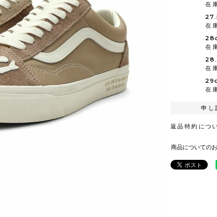
在
27
在
28
在
28
在
29
在
申し
返品特約につ
商品についての