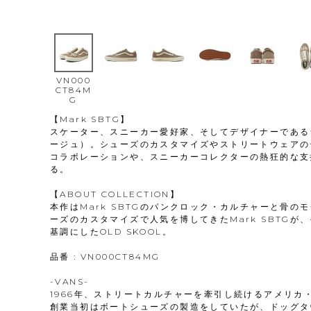
VN000
CT84M
G
【Mark SBTG】
スケーター、スニーカー愛好家、そしてデザイナーであるシ
ージュ）。シューズのカスタマイズやストリートウェアの
コラボレーションや、スニーカーコレクターの熱狂的な支
る。
【ABOUT COLLECTION】
本作はMark SBTGのパンクロック・カルチャーと骨の
ーズのカスタマイズで人気を博してきたMark SBTG
基調にしたOLD SKOOL。
品番 : VN000CT84MG
-VANS-
1966年、ストリートカルチャーを牽引し続けるアメリ
創業当初はボートシューズの製造をしていたが、ドッグタ