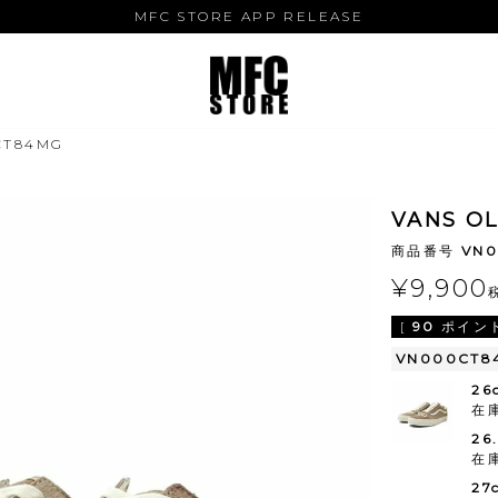
MFC STORE APP RELEASE
CT84MG
VANS O
商品番号
VN
¥
9,900
[
90
ポイント
VN000CT8
26
在
26
在
27