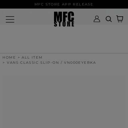
MFC STORE/EXAMPLE 公式アプ
MFC STORE APP RELEASE
リ
開く
MFC STORE
MFC STORE/EXAMPLE 公式アプリ -
Google Play
HOME
ALL ITEM
VANS CLASSIC SLIP-ON / VN000EYEBKA