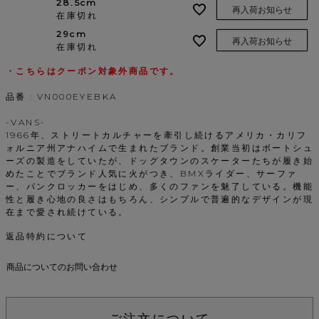
28.5cm
再入荷お知らせ
在庫切れ
29cm
再入荷お知らせ
在庫切れ
・こちらはクーポン対象外商品です。
品番 : VN000EYEBKA
-VANS-
1966年、ストリートカルチャーを牽引し続けるアメリカ・カリフ
ォルニア州アナハイムで生まれたブランド。創業当初はボートシュ
ーズの製造をしていたが、ドッグタウンのスケーターたちが履き始
めたことでブランド人気に火がつき、BMXライダー、サーファ
ー、パンクロッカーをはじめ、多くのファンを魅了している。機能
性と履き心地の良さはもちろん、シンプルで普遍的なデザインが現
在まで愛され続けている。
返品特約について
商品についてのお問い合わせ
ご注文について