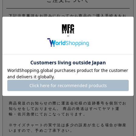
下記注意事項をお読みになってから商品のご購入手続きをお
願い致します。
info@mfc-store.com から確認メールが届きます。 迷惑
メールフィルターの設定をされている場合は 受信可能設定
に変更して頂かないと届かないのでご注意ください。
オンラインショップの商品は実店舗でも販売しているため、
ご注文確定後でもタイミングにより在庫がない場合がござい
ます。できる限りそのようなことがないよう管理しておりま
すが、予めご了承下さい。
商品をご購入のお客様のオーダー内容から弊社の審査によ
り、電話やメールなどでオーダーを確認させて頂くことがご
ざいます。その為、商品の発送が遅くなってしまうこともご
ざいますが、ご了承の上ご購入のお手続きをお願いいたしま
す。
商品発送のお知らせの際に運送会社様の追跡番号を個別でお
知らせをしておりません。 商品の発送はすべてヤマト運
輸・佐川急便にておこなっております。
※サイズチャートの実寸法は多少の誤差が生じる場合が御座
いますので、予めご了承下さい。