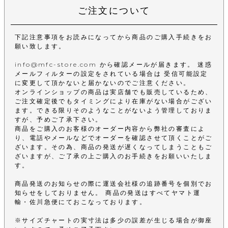
ご注文について
下記注意事項をお読みになってから商品のご購入手続きをお
願い致します。
info@mfc-store.com から確認メールが届きます。 迷惑
メールフィルターの設定をされている場合は 受信可能設定
に変更して頂かないと届かないのでご注意ください。
オンラインショップの商品は実店舗でも販売しているため、
ご注文確定後でもタイミングにより在庫がない場合がござい
ます。できる限りそのようなことがないよう管理しておりま
すが、予めご了承下さい。
商品をご購入のお客様のオーダー内容から弊社の審査によ
り、電話やメールなどでオーダーを確認させて頂くことがご
ざいます。その為、商品の発送が遅くなってしまうこともご
ざいますが、ご了承の上ご購入のお手続きをお願いいたしま
す。
商品発送のお知らせの際に運送会社様の追跡番号を個別でお
知らせをしておりません。 商品の発送はすべてヤマト運
輸・佐川急便にておこなっております。
※サイズチャートの実寸法は多少の誤差が生じる場合が御座