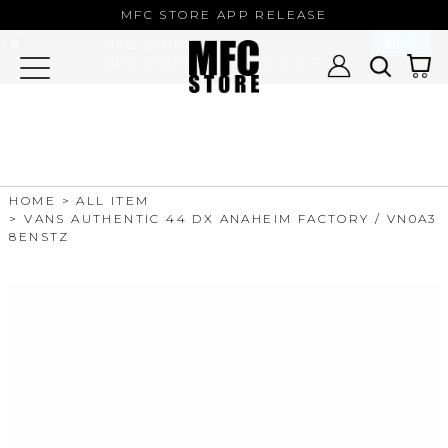
MFC STORE/EXAMPLE 公式アプ
MFC STORE APP RELEASE
リ
開く
MFC STORE
MFC STORE/EXAMPLE 公式アプリ -
Google Play
HOME
ALL ITEM
VANS AUTHENTIC 44 DX ANAHEIM FACTORY / VN0A3
8ENSTZ