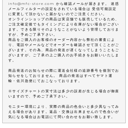
info@mfc-store.com から確認メールが届きます。 迷惑
メールフィルターの設定をされている場合は 受信可能設定
に変更して頂かないと届かないのでご注意ください。
オンラインショップの商品は実店舗でも販売しているため、
ご注文確定後でもタイミングにより在庫がない場合がござい
ます。できる限りそのようなことがないよう管理しておりま
すが、予めご了承下さい。
商品をご購入のお客様のオーダー内容から弊社の審査によ
り、電話やメールなどでオーダーを確認させて頂くことがご
ざいます。その為、商品の発送が遅くなってしまうこともご
ざいますが、ご了承の上ご購入のお手続きをお願いいたしま
す。
商品発送のお知らせの際に運送会社様の追跡番号を個別でお
知らせをしておりません。 商品の発送はすべてヤマト運
輸・佐川急便にておこなっております。
※サイズチャートの実寸法は多少の誤差が生じる場合が御座
いますので、予めご了承下さい。
モニター環境により、実際の商品の色合いと多少異なってみ
える場合があります。返品・交換は出来ませんので色合いが
気になる場合はお電話にて問い合わせをお願い致します。