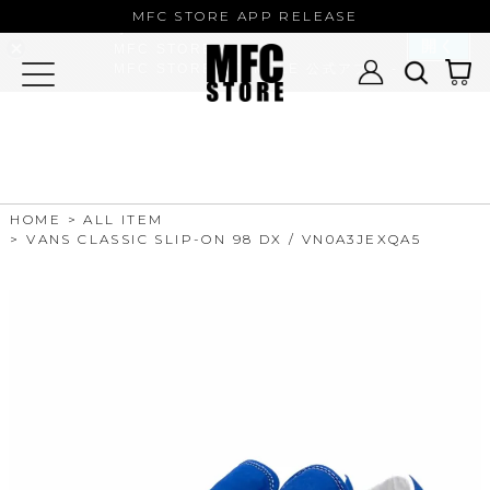
MFC STORE/EXAMPLE 公式アプ
MFC STORE APP RELEASE
リ
開く
MFC STORE
MFC STORE/EXAMPLE 公式アプリ -
Google Play
HOME
ALL ITEM
VANS CLASSIC SLIP-ON 98 DX / VN0A3JEXQA5