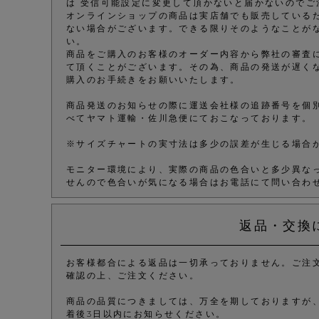
は 受信可能設定に変更して頂かないと届かないのでご
オンラインショップの商品は実店舗でも販売している
ない場合がございます。できる限りそのようなことが
い。
商品をご購入のお客様のオーダー内容から弊社の審査
て頂くことがございます。その為、商品の発送が遅く
購入のお手続きをお願いいたします。
商品発送のお知らせの際に運送会社様の追跡番号を個
べてヤマト運輸・佐川急便にておこなっております。
※サイズチャートの実寸法は多少の誤差が生じる場合
モニター環境により、実際の商品の色合いと多少異な
せんので色合いが気になる場合はお電話にて問い合わ
返品・交換
お客様都合による返品は一切承っておりません。ご注
確認の上、ご注文ください。
商品の品質につきましては、万全を期しておりますが
着後3日以内にお知らせください。