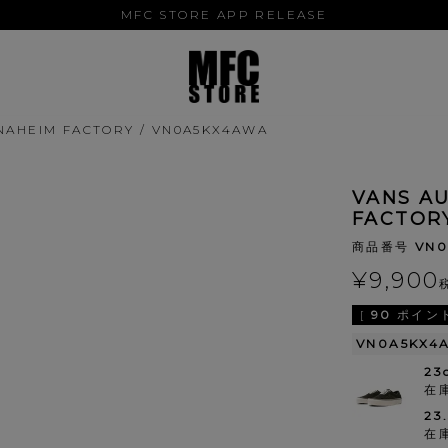
MFC STORE APP RELEASE
ANAHEIM FACTORY / VN0A5KX4AWA
VANS A
FACTOR
商品番号
VN
¥
9,900
[
90
ポイント
VN0A5KX4
23
在
23
在