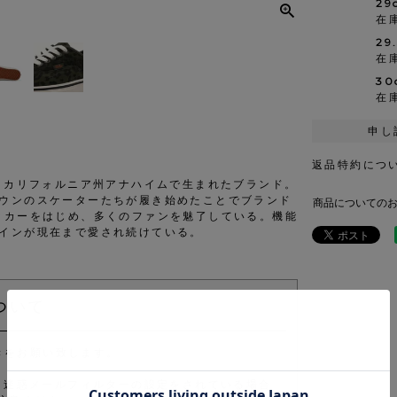
29
在
29
在
30
在
申し
返品特約につ
カ・カリフォルニア州アナハイムで生まれたブランド。
ウンのスケーターたちが履き始めたことでブランド
商品についての
ッカーをはじめ、多くのファンを魅了している。機能
インが現在まで愛され続けている。
ついて
きをお願い致します。
きます。 迷惑メールフィルターの設定をされている場合