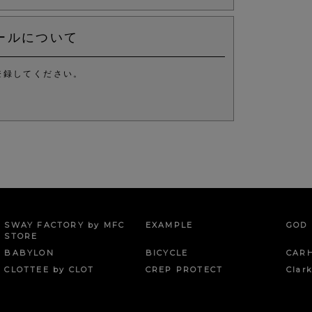
ールについて
登録してください。
。
SWAY FACTORY by MFC
EXAMPLE
GOD 
STORE
BABYLON
BICYCLE
CAR
CLOTTEE by CLOT
CREP PROTECT
Clar