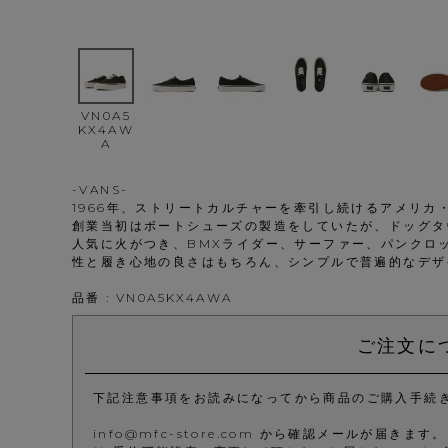
VN0A5
KX4AW
A
-VANS-
1966年、ストリートカルチャーを牽引し続けるアメリ
創業当初はボートシューズの製造をしていたが、ドッグタ
人気に火がつき、BMXライダー、サーファー、パンクロ
性と履き心地の良さはもちろん、シンプルで普遍的なデザ
品番 : VN0A5KX4AWA
ご注文に
下記注意事項をお読みになってから商品のご購入手続
info@mfc-store.com から確認メールが届