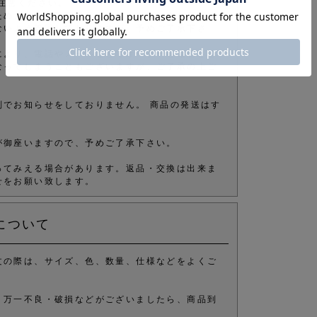
注意ください。
ため、ご注文確定後でもタイミングにより在庫が
ないよう管理しておりますが、予めご了承下さ
により、電話やメールなどでオーダーを確認させ
なってしまうこともございますが、ご了承の上ご
別でお知らせをしておりません。 商品の発送はす
が御座いますので、予めご了承下さい。
ってみえる場合があります。返品・交換は出来ま
せをお願い致します。
について
文の際は、サイズ、色、数量、仕様などをよくご
、万一不良・破損などがございましたら、商品到