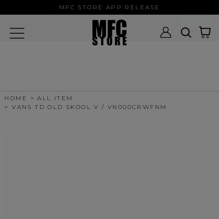
MFC STORE/EXAMPLE 公式アプ
MFC STORE APP RELEASE
リ
開く
MFC STORE
MFC STORE/EXAMPLE 公式アプリ -
Google Play
HOME
ALL ITEM
VANS TD OLD SKOOL V / VN000CRWFNM