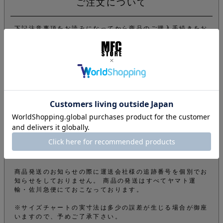
ご注文について
下記注意事項をお読みになってから商品のご購入手続きをお
願い致します。
info@mfc-store.com から確認メールが届きます。 迷惑
メールフィルターの設定をされている場合は 受信可能設定
に変更して頂かないと届かないのでご注意ください。
オンラインショップの商品は実店舗でも販売しているため、
ご注文確定後でもタイミングにより在庫がない場合がござい
ます。できる限りそのようなことがないよう管理しておりま
すが、予めご了承下さい。
商品をご購入のお客様のオーダー内容から弊社の審査によ
り、電話やメールなどでオーダーを確認させて頂くことがご
ざいます。その為、商品の発送が遅くなってしまうこともご
ざいますが、ご了承の上ご購入のお手続きをお願いいたしま
す。
商品発送のお知らせの際に運送会社様の追跡番号を個別でお
知らせをしておりません。 商品の発送はすべてヤマト運
輸・佐川急便にておこなっております。
※サイズチャートの実寸法は多少の誤差が生じる場合が御座
いますので、予めご了承下さい。