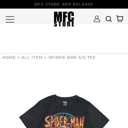
MFC STORE/EXAMPLE 公式アプ
MFC STORE APP RELEASE
リ
開く
MFC STORE
MFC STORE/EXAMPLE 公式アプリ -
Google Play
HOME
ALL ITEM
SPIDER MAN S/S TEE