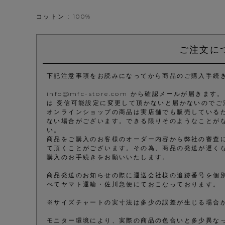
コットン : 100%
ご注文に
下記注意事項をお読みになってから商品のご購入手続
info@mfc-store.com から確認メールが届
は 受信可能設定に変更して頂かないと届かないのでご
オンラインショップの商品は実店舗でも販売している
ない場合がございます。できる限りそのようなことが
い。
商品をご購入のお客様のオーダー内容から弊社の審査
て頂くことがございます。その為、商品の発送が遅く
購入のお手続きをお願いいたします。
商品発送のお知らせの際に運送会社様の追跡番号を個
べてヤマト運輸・佐川急便にておこなっております。
※サイズチャートの実寸法は多少の誤差が生じる場合
モニター環境により、実際の商品の色合いと多少異な