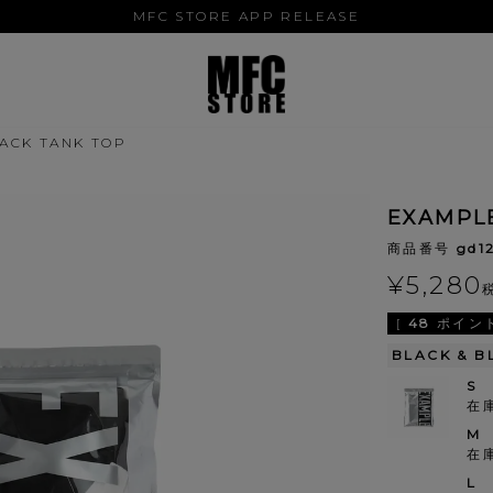
MFC STORE APP RELEASE
ACK TANK TOP
EXAMPL
商品番号
gd1
¥
5,280
[
48
ポイント
BLACK & B
S
在
M
在
L