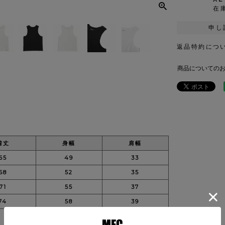
在
申し
返品特約につ
商品についての
着丈
身幅
肩幅
65
49
33
68
52
35
71
55
37
74
58
39