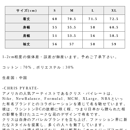
サイズ(cm)
S
M
L
XL
着丈
68
70.5
71.5
72.5
身幅
55
55.5
58
60.5
肩幅
51
53.5
56
58.5
袖丈
56
57
58
59
1-2cm程度の個体差・誤差が御座います。予めご了承下さい。
コットン：70% , ポリエステル：30%
生産国：中国
-CHRIS PYRATE-
アメリカの人気アーティストであるクリス・パイレートは、
Nike、NewBalance、Formula1、MCM、XLarge、NBAといっ
た有名ブランドとのコラボレーションを通じて名を馳せています。
彼は、ワシントンDCの故郷に咲く桜、つまり日本から贈られた桜
の影響を受けたユニークな花のデザインで有名です。
クリスは自身のアパレルブランドを立ち上げ、ファッション界に新
たなスタイルを提案し、多くの人々を魅了しています。