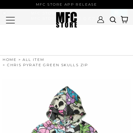
MFC STORE/EXAMPLE 公式アプ
MFC STORE APP RELEASE
リ
開く
MFC STORE
MFC STORE/EXAMPLE 公式アプリ -
Google Play
HOME
ALL ITEM
CHRIS PYRATE GREEN SKULLS ZIP