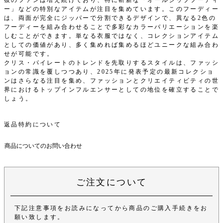
彼のファンは増え続けており、特に斬新な「オールジップフーディ
ー」などの特別なアイテムが注目を集めています。このフーディー
は、両面が完全にジッパーで分割できるデザインで、異なる2色の
フーディーを組み合わせることで多彩なカラーバリエーションを楽
しむことができます。単なる衣服ではなく、コレクションアイテム
としての価値があり、多く集めれば集めるほどユニークな組み合わ
せが可能です。
クリス・パイレートのトレンドを先取りするスタイルは、ファッシ
ョンの常識を覆しつつあり、2025年に発表予定の最新コレクショ
ンはさらなる注目を集め、ファッションとクリエイティビティの世
界におけるトップインフルエンサーとしての地位を確立することで
しょう。
返品特約について
商品についてのお問い合わせ
ご注文について
下記注意事項をお読みになってから商品のご購入手続きをお
願い致します。