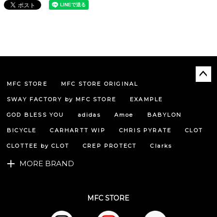
MFC STORE
MFC STORE ORIGINAL
ペー
ジト
SWAY FACTORY by MFC STORE
EXAMPLE
ップ
へ
GOD BLESS YOU
adidas
Amoe
BABYLON
BICYCLE
CARHARTT WIP
CHRIS PYRATE
CLOT
CLOTTEE by CLOT
CREP PROTECT
Clarks
MORE BRAND
MFC STORE