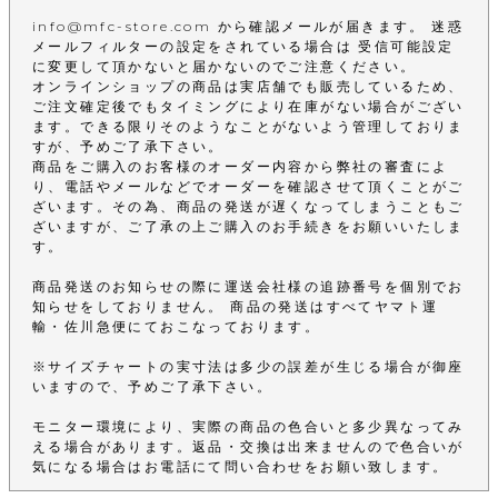
info@mfc-store.com から確認メールが届きます。 迷惑
メールフィルターの設定をされている場合は 受信可能設定
に変更して頂かないと届かないのでご注意ください。
オンラインショップの商品は実店舗でも販売しているため、
ご注文確定後でもタイミングにより在庫がない場合がござい
ます。できる限りそのようなことがないよう管理しておりま
すが、予めご了承下さい。
商品をご購入のお客様のオーダー内容から弊社の審査によ
り、電話やメールなどでオーダーを確認させて頂くことがご
ざいます。その為、商品の発送が遅くなってしまうこともご
ざいますが、ご了承の上ご購入のお手続きをお願いいたしま
す。
商品発送のお知らせの際に運送会社様の追跡番号を個別でお
知らせをしておりません。 商品の発送はすべてヤマト運
輸・佐川急便にておこなっております。
※サイズチャートの実寸法は多少の誤差が生じる場合が御座
いますので、予めご了承下さい。
モニター環境により、実際の商品の色合いと多少異なってみ
える場合があります。返品・交換は出来ませんので色合いが
気になる場合はお電話にて問い合わせをお願い致します。