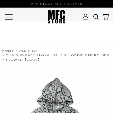
MFC STORE/EXAMPLE 公式アプ
MFC STORE APP RELEASE
リ
開く
MFC STORE
MFC STORE/EXAMPLE 公式アプリ -
Google Play
HOME
ALL ITEM
CHRIS PYRATE FLORAL All ZIP HOODIE EMBROIDER
Y FLOWER【25AW】