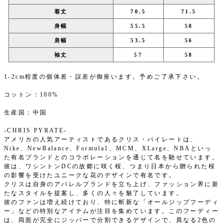
着丈
70.5
71.5
身幅
55.5
58
肩幅
53.5
56
袖丈
57
58
1-2cm程度の個体差・誤差が御座います。予めご了承下さい。
コットン：100%
生産国：中国
-CHRIS PYRATE-
アメリカの人気アーティストであるクリス・パイレートは、
Nike、NewBalance、Formula1、MCM、XLarge、NBAといっ
た有名ブランドとのコラボレーションを通じて名を馳せています。
彼は、ワシントンDCの故郷に咲く桜、つまり日本から贈られた桜
の影響を受けたユニークな花のデザインで有名です。
クリスは自身のアパレルブランドを立ち上げ、ファッション界に新
たなスタイルを提案し、多くの人々を魅了しています。
彼のファンは増え続けており、特に斬新な「オールジップフーディ
ー」などの特別なアイテムが注目を集めています。このフーディー
は、両面が完全にジッパーで分割できるデザインで、異なる2色の