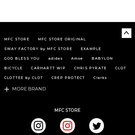
MFC STORE
MFC STORE ORIGINAL
ペー
ジト
SWAY FACTORY by MFC STORE
EXAMPLE
ップ
へ
GOD BLESS YOU
adidas
Amoe
BABYLON
BICYCLE
CARHARTT WIP
CHRIS PYRATE
CLOT
CLOTTEE by CLOT
CREP PROTECT
Clarks
MORE BRAND
MFC STORE