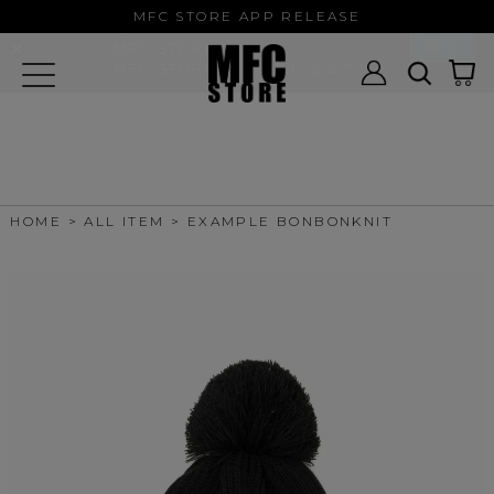
MFC STORE/EXAMPLE 公式アプ
MFC STORE APP RELEASE
リ
開く
MFC STORE
MFC STORE/EXAMPLE 公式アプリ -
Google Play
HOME
ALL ITEM
EXAMPLE BONBONKNIT