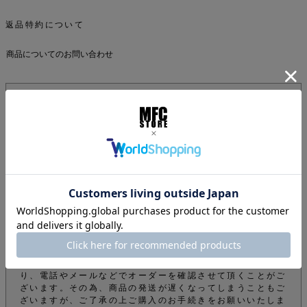
返品特約について
商品についてのお問い合わせ
ご注文について
下記注意事項をお読みになってから商品のご購入手続きをお
願い致します。
info@mfc-store.com から確認メールが届きます。 迷惑
メールフィルターの設定をされている場合は 受信可能設定
に変更して頂かないと届かないのでご注意ください。
オンラインショップの商品は実店舗でも販売しているため、
ご注文確定後でもタイミングにより在庫がない場合がござい
ます。できる限りそのようなことがないよう管理しておりま
すが、予めご了承下さい。
商品をご購入のお客様のオーダー内容から弊社の審査によ
り、電話やメールなどでオーダーを確認させて頂くことがご
ざいます。その為、商品の発送が遅くなってしまうこともご
ざいますが、ご了承の上ご購入のお手続きをお願いいたしま