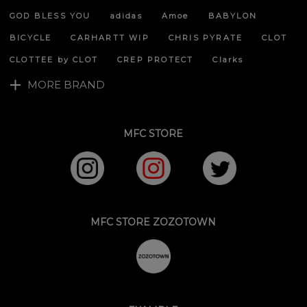
ップ
へ
GOD BLESS YOU
adidas
Amoe
BABYLON
BICYCLE
CARHARTT WIP
CHRIS PYRATE
CLOT
CLOTTEE by CLOT
CREP PROTECT
Clarks
MORE BRAND
MFC STORE
MFC STORE ZOZOTOWN