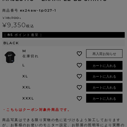
商品番号
ex24aw-tp027-1
¥
18,700
↓
¥
9,350
税込
[
85
ポイント進呈 ]
BLACK
M
再入荷お知らせ
在庫切れ
L
カートに入れる
XL
カートに入れる
XXL
カートに入れる
XXXL
カートに入れる
・こちらはクーポン対象外商品です。
商品写真はできる限り実物の色に近づけるよう加工しております
が、お客様のお使いのモニター設定、お部屋の照明等により実際の