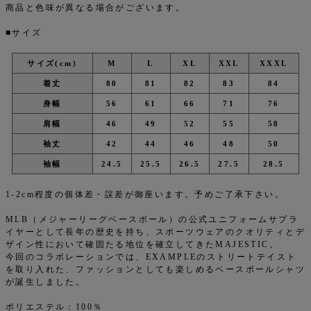
商品と色味が異なる場合がございます。
■サイズ
サイズ(cm)
M
L
XL
XXL
XXXL
着丈
80
81
82
83
84
身幅
56
61
66
71
76
肩幅
46
49
52
55
58
袖丈
42
44
46
48
50
袖幅
24.5
25.5
26.5
27.5
28.5
1-2cm程度の個体差・誤差が御座います。予めご了承下さい。
MLB（メジャーリーグベースボール）の公式ユニフォームサプラ
イヤーとして長年の歴史を持ち、スポーツウェアのクオリティとデ
ザイン性において確固たる地位を確立してきたMAJESTIC。
今回のコラボレーションでは、EXAMPLEのストリートテイスト
を取り入れた、ファッションとしても楽しめるベースボールシャツ
が誕生しました。
ポリエステル：100％