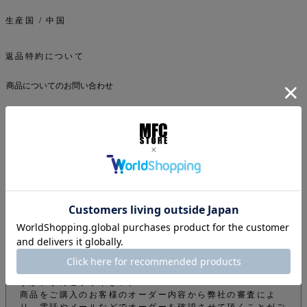
生産国 / 中国
返品特約について
商品についてのお問い合わせ
ご注文について
下記注意事項をお読みになってから商品のご購入手続きをお
願い致します。
info@mfc-store.com から確認メールが届きます。 迷惑
メールフィルターの設定をされている場合は 受信可能設定
に変更して頂かないと届かないのでご注意ください。
オンラインショップの商品は実店舗でも販売しているため、
ご注文確定後でもタイミングにより在庫がない場合がござい
ます。できる限りそのようなことがないよう管理しておりま
すが、予めご了承下さい。
商品をご購入のお客様のオーダー内容から弊社の審査によ
り、電話やメールなどでオーダーを確認させて頂くことがご