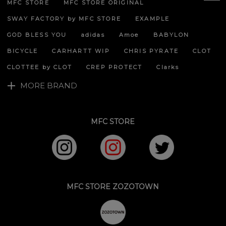
MFC STORE
MFC STORE ORIGINAL
ペー
ジト
SWAY FACTORY by MFC STORE
EXAMPLE
ップ
へ
GOD BLESS YOU
adidas
Amoe
BABYLON
BICYCLE
CARHARTT WIP
CHRIS PYRATE
CLOT
CLOTTEE by CLOT
CREP PROTECT
Clarks
MORE BRAND
MFC STORE
MFC STORE ZOZOTOWN