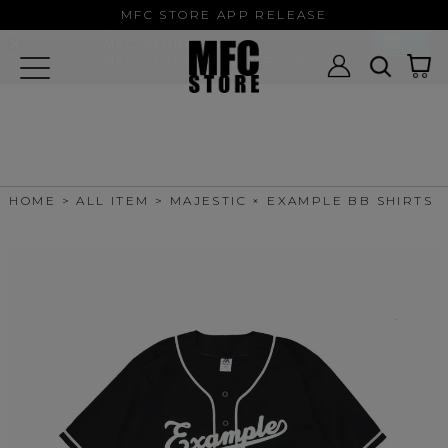
MFC STORE/EXAMPLE 公式アプ
MFC STORE APP RELEASE
リ
開く
MFC STORE
MFC STORE/EXAMPLE 公式アプリ -
Google Play
HOME
ALL ITEM
MAJESTIC × EXAMPLE BB SHIRTS