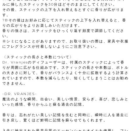
ルに挿したスティックを30分ほどそのままにしてください。
その後、スティックの上下を入れ替えるとすぐに香りが広がりま
す。
?Bその後はお好みに応じてスティックの上下を入れ替えると、香
りの広がりをよりお楽しみいただけます。
香りの強さは、スティックをひっくり返す頻度で調節してくださ
い。
※シミになることがありますので、お取り扱いの際は、家具や衣服
にフレグランスが付着しないようにご注意下さい。
〈スティックの長さと本数について〉
Dr. Vranjesのディフューザーは、付属のスティックによって香
りが周囲に広がる仕組みです。スティックの長さや本数は、ボトル
の大きさに対して、香りがバランスよく十分に拡散するよう計算さ
れていますので、本数を減らしたり、短くしてしまうことはお勧め
できません。
-DR. VRANJES-
魔法のような瞬間、出会い、美しい情景、安らぎ、喜び、悲しみと
いった感情、香りからふと蘇る過去の記憶。
香りは、忘れがたい美しい記憶を生むと同時に、瞬時に人を過去に
引き戻し、驚くほど鮮明に記憶を蘇らせてもくれます。
入念に抽出された最高品質のエッセンシャルオイルを使用し、フレ