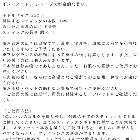
イシーノート。 シャープで都会的な香り。
ボトルサイズ 250ml
付属するスティックの本数 10本
適したお部屋の広さ 約6畳
スティックの長さ 約35?B
※お部屋の広さは目安です。温度・湿度等、環境によって多少前後
いたしますのでご了承ください。
※フレグランスの種類によって香りの強さは異なります。また、香
りの感じ方には個人差があります。
※本品は飲み物ではありません。また、お肌への直接のご使用はお
控えください。
※火気の近く、ならびに高温となる場所でのご使用、保管はお避け
ください。
※お子様・ペットの触れない場所で保管・ご使用ください。
※ご使用の際には必ず、商品に付随するリーフレットをご確認くだ
さい。
〈ご使用方法〉
?@ボトルのコルクを取り外し、付属の全てのスティックをボトル
に挿してください。全てのスティックをボトルに挿すことが大切で
す。 スティックの本数を減らして使用すると、ボトルに埃が入り
やすくなったり、フレグランスの蒸発が早まります。
?Aまず使い始めは、フレグランスを十分吸収させるために、ボト