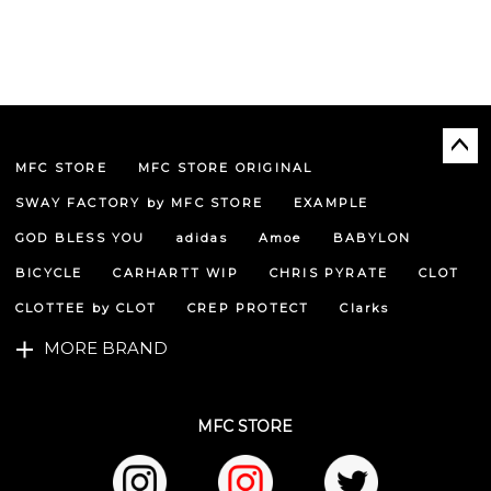
MFC STORE
MFC STORE ORIGINAL
ペー
ジト
SWAY FACTORY by MFC STORE
EXAMPLE
ップ
へ
GOD BLESS YOU
adidas
Amoe
BABYLON
BICYCLE
CARHARTT WIP
CHRIS PYRATE
CLOT
CLOTTEE by CLOT
CREP PROTECT
Clarks
MORE BRAND
MFC STORE