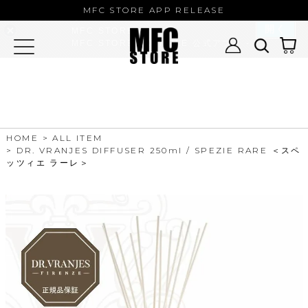
MFC STORE/EXAMPLE 公式アプ
MFC STORE APP RELEASE
リ
開く
MFC STORE
MFC STORE/EXAMPLE 公式アプリ -
Google Play
HOME
ALL ITEM
DR. VRANJES DIFFUSER 250ml / SPEZIE RARE ＜スペ
ッツィエ ラーレ＞