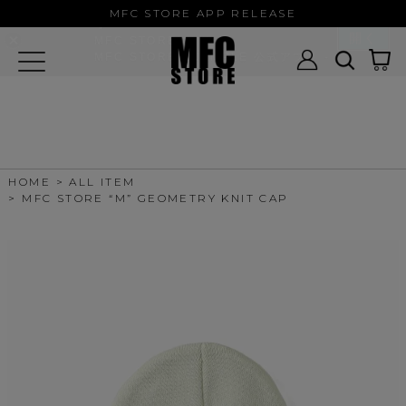
MFC STORE/EXAMPLE 公式アプ
MFC STORE APP RELEASE
リ
開く
MFC STORE
MFC STORE/EXAMPLE 公式アプリ -
Google Play
HOME
ALL ITEM
MFC STORE “M” GEOMETRY KNIT CAP