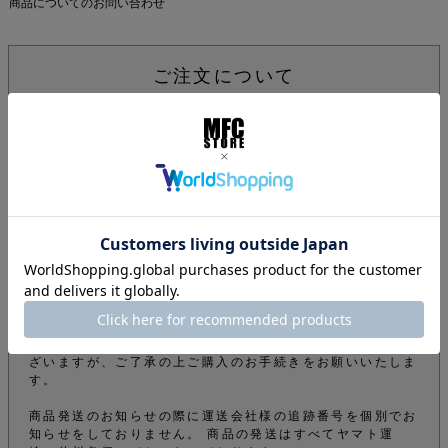
商品についてのお問い合わせ
ご注文について
下記注意事項をお読みになってから商品のご購入手続きをお
願い致します。
info@mfc-store.com から確認メールが届きます。 迷惑
メールフィルターの設定をされている場合は 受信可能設定
に変更して頂かないと届かないのでご注意ください。
オンラインショップの商品は実店舗でも販売しているため、
ご注文確定後でもタイミングにより在庫がない場合がござい
ます。できる限りそのようなことがないよう管理しておりま
すが、予めご了承下さい。
商品をご購入のお客様のオーダー内容から弊社の審査によ
り、電話やメールなどでオーダーを確認させて頂くことがご
ざいます。その為、商品の発送が遅くなってしまうこともご
ざいますが、ご了承の上ご購入のお手続きをお願いいたしま
す。
商品発送のお知らせの際に運送会社様の追跡番号を個別でお
知らせをしておりません。 商品の発送はすべてヤマト運