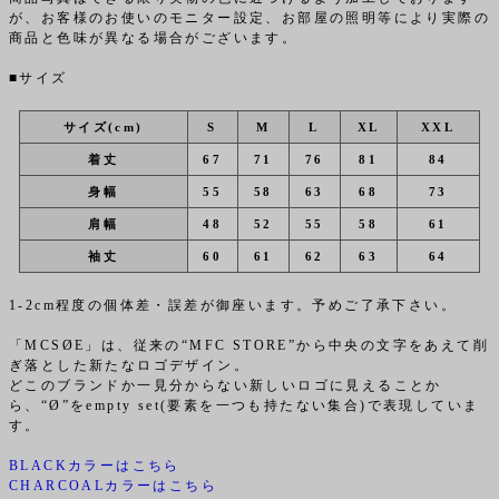
が、お客様のお使いのモニター設定、お部屋の照明等により実際の
商品と色味が異なる場合がございます。
■サイズ
サイズ(cm)
S
M
L
XL
XXL
着丈
67
71
76
81
84
身幅
55
58
63
68
73
肩幅
48
52
55
58
61
袖丈
60
61
62
63
64
1-2cm程度の個体差・誤差が御座います。予めご了承下さい。
「MCSØE」は、従来の“MFC STORE”から中央の文字をあえて削
ぎ落とした新たなロゴデザイン。
どこのブランドか一見分からない新しいロゴに見えることか
ら、“Ø”をempty set(要素を一つも持たない集合)で表現していま
す。
BLACKカラーはこちら
CHARCOALカラーはこちら