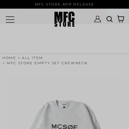
MFC STORE/EXAMPLE 公式アプ
MFC STORE APP RELEASE
リ
開く
MFC STORE
MFC STORE/EXAMPLE 公式アプリ -
Google Play
HOME
ALL ITEM
MFC STORE EMPTY SET CREWNECK