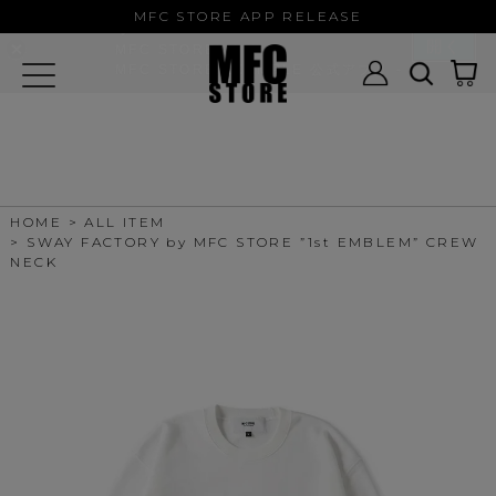
MFC STORE/EXAMPLE 公式アプ
MFC STORE APP RELEASE
リ
開く
MFC STORE
MFC STORE/EXAMPLE 公式アプリ -
Google Play
HOME
ALL ITEM
SWAY FACTORY by MFC STORE ”1st EMBLEM” CREW
NECK