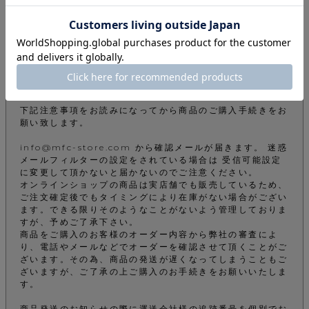
商品についてのお問い合わせ
ご注文について
下記注意事項をお読みになってから商品のご購入手続きをお
願い致します。
info@mfc-store.com から確認メールが届きます。 迷惑
メールフィルターの設定をされている場合は 受信可能設定
に変更して頂かないと届かないのでご注意ください。
オンラインショップの商品は実店舗でも販売しているため、
ご注文確定後でもタイミングにより在庫がない場合がござい
ます。できる限りそのようなことがないよう管理しておりま
すが、予めご了承下さい。
商品をご購入のお客様のオーダー内容から弊社の審査によ
り、電話やメールなどでオーダーを確認させて頂くことがご
ざいます。その為、商品の発送が遅くなってしまうこともご
ざいますが、ご了承の上ご購入のお手続きをお願いいたしま
す。
商品発送のお知らせの際に運送会社様の追跡番号を個別でお