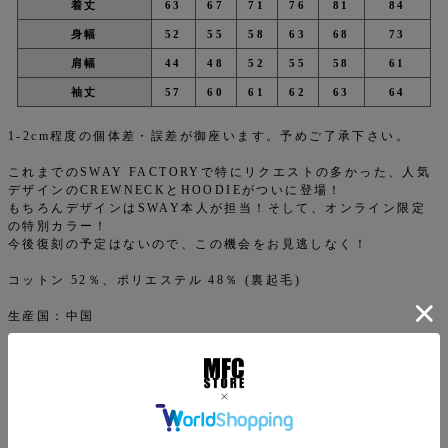
着丈
63
67
71
76
81
84
身幅
52
55
58
63
68
73
肩幅
44
48
52
55
58
61
袖丈
57
60
61
62
63
64
1-2cm程度の個体差・誤差が御座います。予めご了承下さい。
これまでのSWAY FACTORYで特にリクエストの多かった、人気
デザインのCREWNECKとHOODIEがついに登場！
もちろんデザインはSWAY本人が担当！そして、オンライン限定
の特別カラー！
今後復刻の予定はないので、この機会をお見逃しなく！
コットン 52％、ポリエステル 48％ (裏起毛)
生産国：中国
HOODIEはこちら
SWAY FACTORY商品一覧はこちら
返品特約について