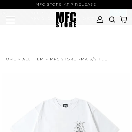
MFC STORE/EXAMPLE 公式アプ
MFC STORE APP RELEASE
リ
開く
MFC STORE
MFC STORE/EXAMPLE 公式アプリ -
Google Play
HOME
ALL ITEM
MFC STORE FMA S/S TEE