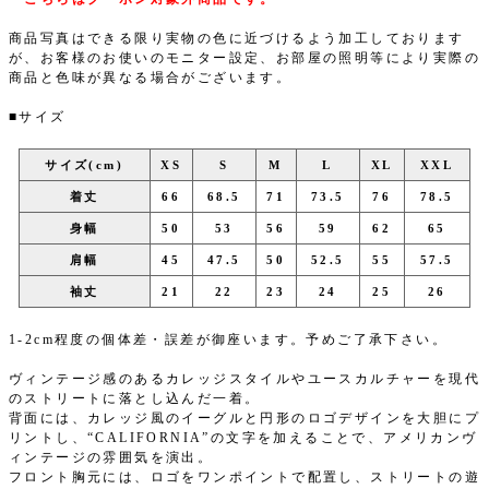
商品写真はできる限り実物の色に近づけるよう加工しております
が、お客様のお使いのモニター設定、お部屋の照明等により実際の
商品と色味が異なる場合がございます。
■サイズ
サイズ(cm)
XS
S
M
L
XL
XXL
着丈
66
68.5
71
73.5
76
78.5
身幅
50
53
56
59
62
65
肩幅
45
47.5
50
52.5
55
57.5
袖丈
21
22
23
24
25
26
1-2cm程度の個体差・誤差が御座います。予めご了承下さい。
ヴィンテージ感のあるカレッジスタイルやユースカルチャーを現代
のストリートに落とし込んだ一着。
背面には、カレッジ風のイーグルと円形のロゴデザインを大胆にプ
リントし、“CALIFORNIA”の文字を加えることで、アメリカンヴ
ィンテージの雰囲気を演出。
フロント胸元には、ロゴをワンポイントで配置し、ストリートの遊