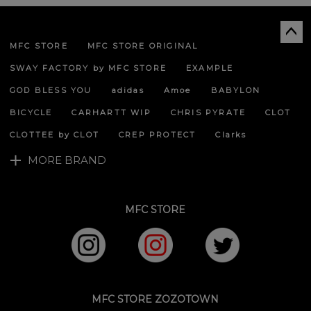
MFC STORE
MFC STORE ORIGINAL
ペー
ジト
SWAY FACTORY by MFC STORE
EXAMPLE
ップ
へ
GOD BLESS YOU
adidas
Amoe
BABYLON
BICYCLE
CARHARTT WIP
CHRIS PYRATE
CLOT
CLOTTEE by CLOT
CREP PROTECT
Clarks
MORE BRAND
MFC STORE
MFC STORE ZOZOTOWN