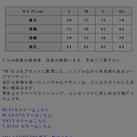
サイズ(cm)
S
M
L
XL
着丈
69
72
75
78
身幅
55
58
61
64
肩幅
50
53
56
59
袖丈
61
62
63
64
1-2cm程度の個体差・誤差が御座います。予めご了承下さい。
“M”ロゴをフロントに配置した、シンプルながら存在感のあるジッ
プフーディー。
余計な装飾を省いたミニマルなデザインは、どんなスタイルにも自
然に馴染みます。
豊富なカラーバリエーションで、ユニセックスに楽しめる万能アイ
テムです。
BLACKカラーはこちら
M.GRAYカラーはこちら
NAVYカラーはこちら
S.BLUE カラーはこちら