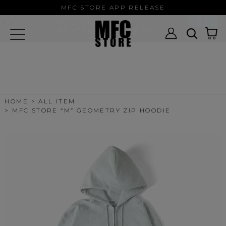
MFC STORE/EXAMPLE 公式アプ
MFC STORE APP RELEASE
リ
開く
MFC STORE
MFC STORE/EXAMPLE 公式アプリ -
Google Play
HOME
ALL ITEM
MFC STORE “M” GEOMETRY ZIP HOODIE