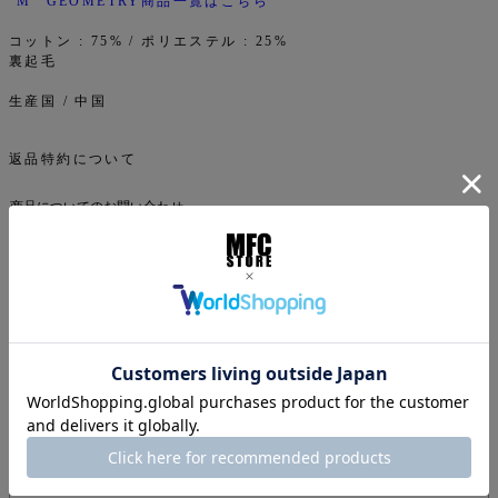
“M” GEOMETRY商品一覧はこちら
コットン : 75% / ポリエステル : 25%
裏起毛
生産国 / 中国
返品特約について
商品についてのお問い合わせ
ご注文について
下記注意事項をお読みになってから商品のご購入手続きをお
願い致します。
info@mfc-store.com から確認メールが届きます。 迷惑
メールフィルターの設定をされている場合は 受信可能設定
に変更して頂かないと届かないのでご注意ください。
オンラインショップの商品は実店舗でも販売しているため、
ご注文確定後でもタイミングにより在庫がない場合がござい