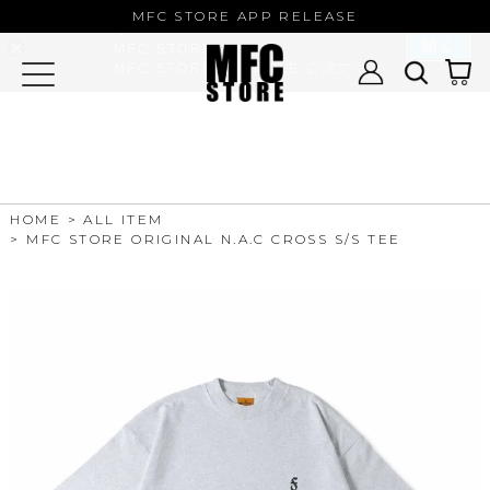
MFC STORE/EXAMPLE 公式アプ
MFC STORE APP RELEASE
リ
開く
MFC STORE
MFC STORE/EXAMPLE 公式アプリ -
Google Play
HOME
ALL ITEM
MFC STORE ORIGINAL N.A.C CROSS S/S TEE