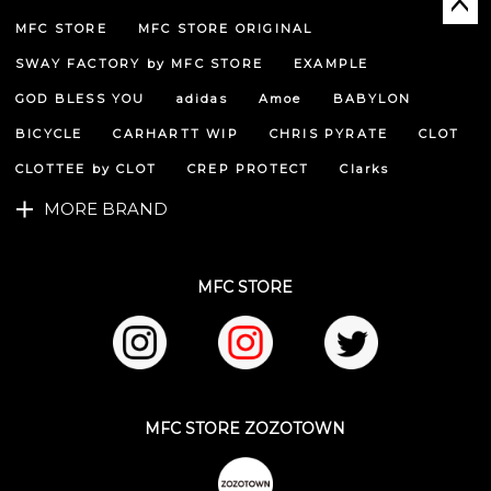
MFC STORE
MFC STORE ORIGINAL
ペー
ジト
SWAY FACTORY by MFC STORE
EXAMPLE
ップ
へ
GOD BLESS YOU
adidas
Amoe
BABYLON
BICYCLE
CARHARTT WIP
CHRIS PYRATE
CLOT
CLOTTEE by CLOT
CREP PROTECT
Clarks
MORE BRAND
MFC STORE
MFC STORE ZOZOTOWN