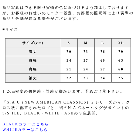
商品写真はできる限り実物の色に近づけるよう加工しております
が、お客様のお使いのモニター設定、お部屋の照明等により実際の
商品と色味が異なる場合がございます。
■サイズ
サイズ(cm)
S
M
L
XL
着丈
70
73
76
79
身幅
54
57
60
63
肩幅
51
54
57
60
袖丈
22
23
24
25
1-2cm程度の個体差・誤差が御座います。予めご了承下さい。
「N.A.C（NEW AMERICAN CLASSICS）」シリーズから、ク
ロス状に配置されたロゴと、裾のN.A.Cネームタグがポイントの
S/S TEE。BLACK・WHITE・ASHの３色展開。
BLACKカラーはこちら
WHITEカラーはこちら