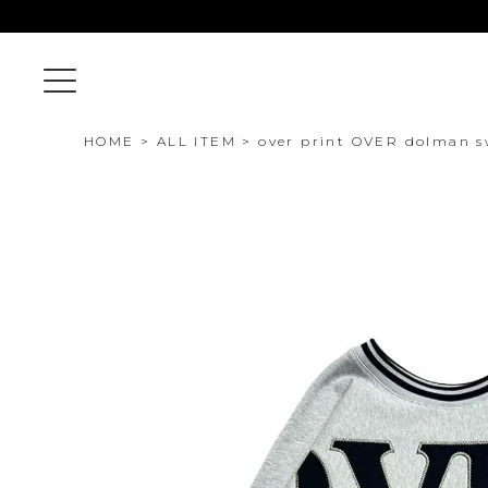
HOME
ALL ITEM
over print OVER dolman s