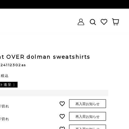
int OVER dolman sweatshirts
r24112302as
0
税込
ト進呈 ]
再入荷お知らせ
庫切れ
再入荷お知らせ
庫切れ