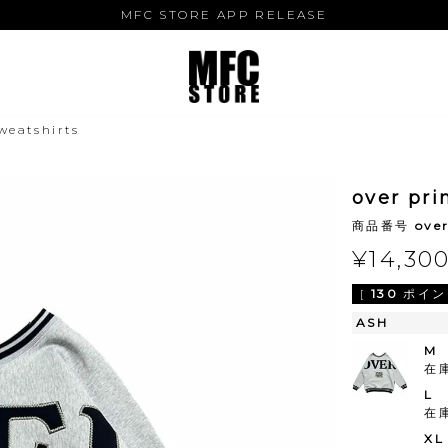
MFC STORE APP RELEASE
weatshirts
over pr
商品番号
ove
¥
14,30
[
130
ポイン
ASH
M
在
L
在
XL