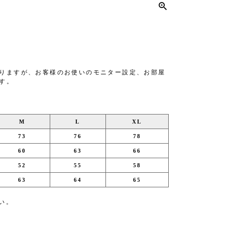
りますが、お客様のお使いのモニター設定、お部屋
す。
M
L
XL
73
76
78
60
63
66
52
55
58
63
64
65
い。