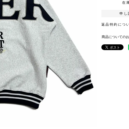
在
申し
返品特約につ
商品についての