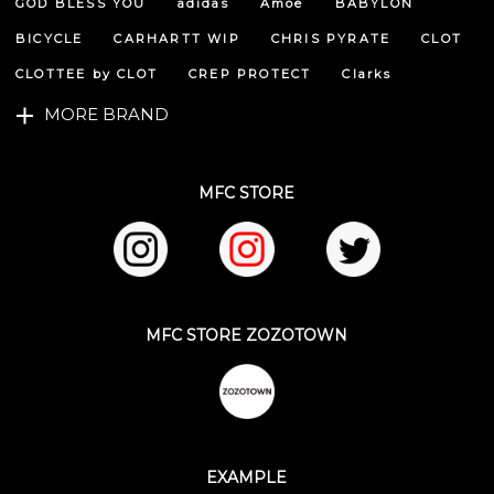
GOD BLESS YOU
adidas
Amoe
BABYLON
BICYCLE
CARHARTT WIP
CHRIS PYRATE
CLOT
CLOTTEE by CLOT
CREP PROTECT
Clarks
MORE BRAND
MFC STORE
MFC STORE ZOZOTOWN
EXAMPLE