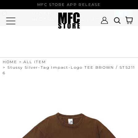
MFC STORE/EXAMPLE 公式アプ
MFC STORE APP RELEASE
リ
開く
MFC STORE
MFC STORE/EXAMPLE 公式アプリ -
Google Play
HOME
ALL ITEM
Stussy Silver-Tag Impact-Logo TEE BROWN / STS211
6