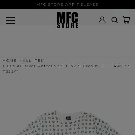
MFC STORE/EXAMPLE 公式アプ
MFC STORE APP RELEASE
リ
開く
MFC STORE
MFC STORE/EXAMPLE 公式アプリ -
Google Play
HOME
ALL ITEM
00s All-Over Pattern SS-Link S-Crown TEE GRAY / S
TS2241