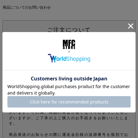
商品についてのお問い合わせ
ご注文について
下記注意事項をお読みになってから商品のご購入手続きをお
願い致します。
info@mfc-store.com から確認メールが届きます。 迷惑
メールフィルターの設定をされている場合は 受信可能設定
に変更して頂かないと届かないのでご注意ください。
オンラインショップの商品は実店舗でも販売しているため、
ご注文確定後でもタイミングにより在庫がない場合がござい
ます。できる限りそのようなことがないよう管理しておりま
すが、予めご了承下さい。
商品をご購入のお客様のオーダー内容から弊社の審査によ
り、電話やメールなどでオーダーを確認させて頂くことがご
ざいます。その為、商品の発送が遅くなってしまうこともご
ざいますが、ご了承の上ご購入のお手続きをお願いいたしま
す。
商品発送のお知らせの際に運送会社様の追跡番号を個別でお