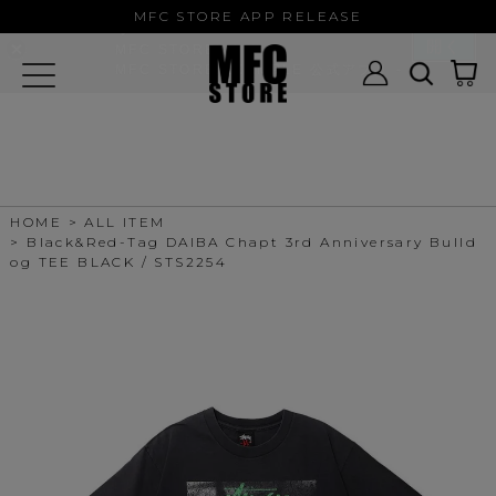
MFC STORE/EXAMPLE 公式アプ
MFC STORE APP RELEASE
リ
開く
MFC STORE
MFC STORE/EXAMPLE 公式アプリ -
Google Play
HOME
ALL ITEM
Black&Red-Tag DAIBA Chapt 3rd Anniversary Bulld
og TEE BLACK / STS2254