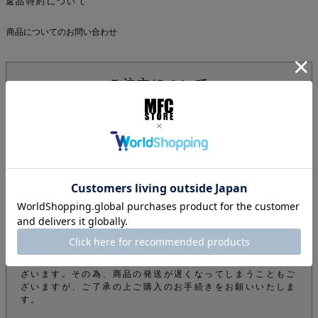
返品特約について
商品についてのお問い合わせ
ご注文について
下記注意事項をお読みになってから商品のご購入手続きをお
願い致します。
info@mfc-store.com から確認メールが届きます。 迷惑
メールフィルターの設定をされている場合は 受信可能設定
に変更して頂かないと届かないのでご注意ください。
オンラインショップの商品は実店舗でも販売しているため、
ご注文確定後でもタイミングにより在庫がない場合がござい
ます。できる限りそのようなことがないよう管理しておりま
すが、予めご了承下さい。
商品をご購入のお客様のオーダー内容から弊社の審査によ
り、電話やメールなどでオーダーを確認させて頂くことがご
ざいます。その為、商品の発送が遅くなってしまうこともご
ざいますが、ご了承の上ご購入のお手続きをお願いいたしま
す。