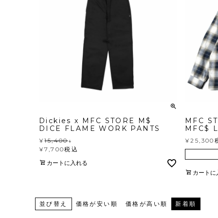
Dickies x MFC STORE M$
MFC ST
DICE FLAME WORK PANTS
MFC$ L
¥
15,400
↓
¥
25,300
¥
7,700
税込
カートに入れる
カートに
並び替え
価格が安い順
価格が高い順
新着順