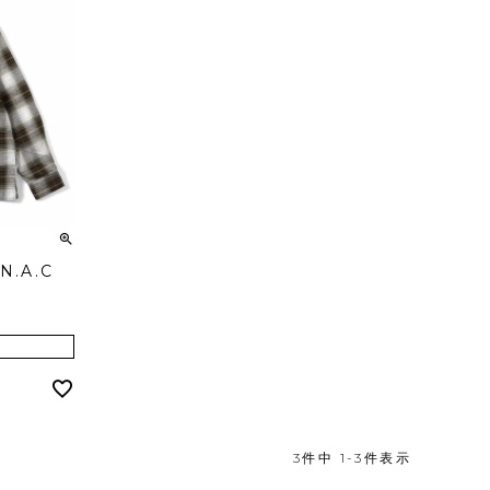
N.A.C
3
件中
1
-
3
件表示