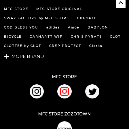
MFC STORE
MFC STORE ORIGINAL
ペー
ジト
SWAY FACTORY by MFC STORE
EXAMPLE
ップ
へ
GOD BLESS YOU
adidas
Amoe
BABYLON
BICYCLE
CARHARTT WIP
CHRIS PYRATE
CLOT
CLOTTEE by CLOT
CREP PROTECT
Clarks
MORE BRAND
MFC STORE
MFC STORE ZOZOTOWN