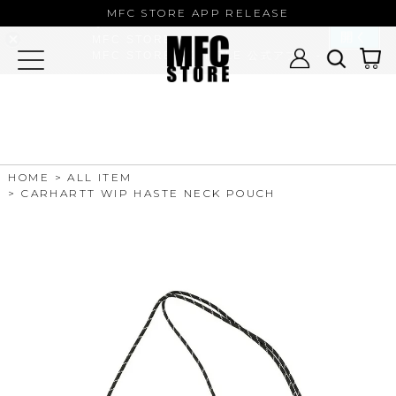
MFC STORE/EXAMPLE 公式アプ
MFC STORE APP RELEASE
リ
開く
MFC STORE
MFC STORE/EXAMPLE 公式アプリ -
Google Play
HOME
ALL ITEM
CARHARTT WIP HASTE NECK POUCH