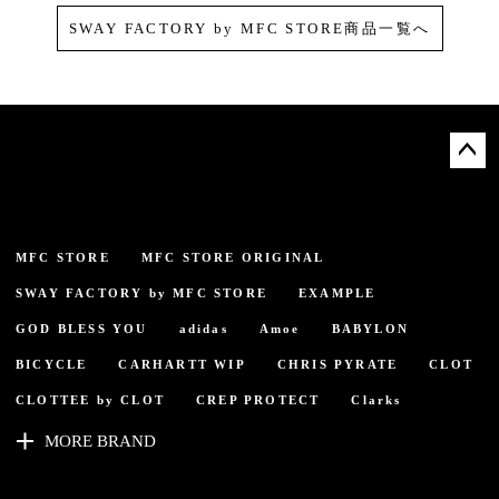
SWAY FACTORY by MFC STORE商品一覧へ
ペー
ジト
ップ
へ
MFC STORE
MFC STORE ORIGINAL
SWAY FACTORY by MFC STORE
EXAMPLE
GOD BLESS YOU
adidas
Amoe
BABYLON
BICYCLE
CARHARTT WIP
CHRIS PYRATE
CLOT
CLOTTEE by CLOT
CREP PROTECT
Clarks
MORE BRAND