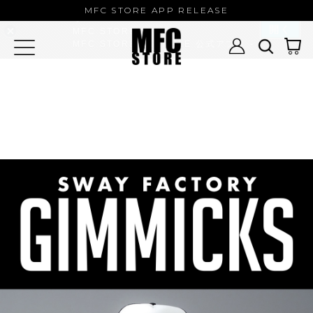
MFC STORE/EXAMPLE 公式アプ
MFC STORE APP RELEASE
リ
開く
MFC STORE
MFC STORE/EXAMPLE 公式アプリ -
Google Play