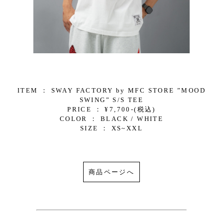
ITEM ： SWAY FACTORY by MFC STORE ”MOOD
SWING” S/S TEE
PRICE ： ¥7,700-(税込)
COLOR ： BLACK / WHITE
SIZE ： XS~XXL
商品ページへ