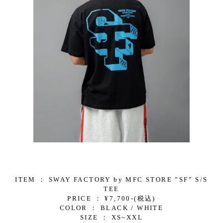
ITEM ： SWAY FACTORY by MFC STORE ”SF” S/S
TEE
PRICE ： ¥7,700-(税込)
COLOR ： BLACK / WHITE
SIZE ： XS~XXL