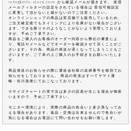
info@mfc-store.com から確認メールが届きます。 迷惑
メールフィルターの設定をされている場合は 受信可能設定
に変更して頂かないと届かないのでご注意ください。
オンラインショップの商品は実店舗でも販売しているため、
ご注文確定後でもタイミングにより在庫がない場合がござい
ます。できる限りそのようなことがないよう管理しておりま
すが、予めご了承下さい。
商品をご購入のお客様のオーダー内容から弊社の審査によ
り、電話やメールなどでオーダーを確認させて頂くことがご
ざいます。その為、商品の発送が遅くなってしまうこともご
ざいますが、ご了承の上ご購入のお手続きをお願いいたしま
す。
商品発送のお知らせの際に運送会社様の追跡番号を個別でお
知らせをしておりません。 商品の発送はすべてヤマト運
輸・佐川急便にておこなっております。
※サイズチャートの実寸法は多少の誤差が生じる場合が御座
いますので、予めご了承下さい。
モニター環境により、実際の商品の色合いと多少異なってみ
える場合があります。返品・交換は出来ませんので色合いが
気になる場合はお電話にて問い合わせをお願い致します。