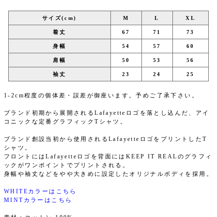
サイズ(cm)
M
L
XL
着丈
67
71
73
身幅
54
57
60
肩幅
50
53
56
袖丈
23
24
25
1-2cm程度の個体差・誤差が御座います。予めご了承下さい。
ブランド初期から展開されるLafayetteロゴを落とし込んだ、アイ
コニックな定番グラフィックTシャツ。
ブランド創設当初から使用されるLafayetteロゴをプリントしたT
シャツ。
フロントにはLafayetteロゴを背面にはKEEP IT REALのグラフィ
ックがワンポイントでプリントされる。
身幅や袖丈などをやや大きめに設定したオリジナルボディを採用。
WHITEカラーはこちら
MINTカラーはこちら