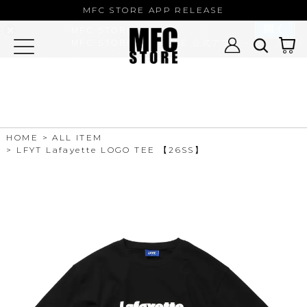
MFC STORE/EXAMPLE 公式アプ
MFC STORE APP RELEASE
リ
開く
MFC STORE
MFC STORE/EXAMPLE 公式アプリ -
Google Play
HOME
ALL ITEM
LFYT Lafayette LOGO TEE 【26SS】