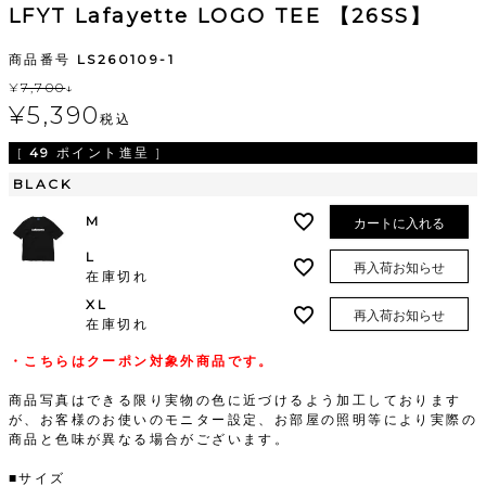
LFYT Lafayette LOGO TEE 【26SS】
商品番号
LS260109-1
¥
7,700
↓
¥
5,390
税込
[
49
ポイント進呈 ]
BLACK
M
カートに入れる
L
再入荷お知らせ
在庫切れ
XL
再入荷お知らせ
在庫切れ
・こちらはクーポン対象外商品です。
商品写真はできる限り実物の色に近づけるよう加工しております
が、お客様のお使いのモニター設定、お部屋の照明等により実際の
商品と色味が異なる場合がございます。
■サイズ