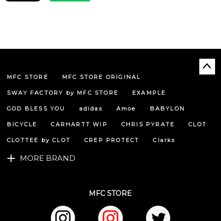
MFC STORE
MFC STORE ORIGINAL
ペー
ジト
SWAY FACTORY by MFC STORE
EXAMPLE
ップ
へ
GOD BLESS YOU
adidas
Amoe
BABYLON
BICYCLE
CARHARTT WIP
CHRIS PYRATE
CLOT
CLOTTEE by CLOT
CREP PROTECT
Clarks
MORE BRAND
MFC STORE