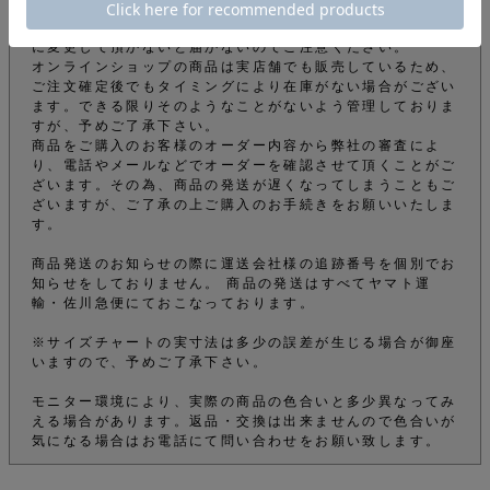
info@mfc-store.com から確認メールが届きます。 迷惑
メールフィルターの設定をされている場合は 受信可能設定
に変更して頂かないと届かないのでご注意ください。
オンラインショップの商品は実店舗でも販売しているため、
ご注文確定後でもタイミングにより在庫がない場合がござい
ます。できる限りそのようなことがないよう管理しておりま
すが、予めご了承下さい。
商品をご購入のお客様のオーダー内容から弊社の審査によ
り、電話やメールなどでオーダーを確認させて頂くことがご
ざいます。その為、商品の発送が遅くなってしまうこともご
ざいますが、ご了承の上ご購入のお手続きをお願いいたしま
す。
商品発送のお知らせの際に運送会社様の追跡番号を個別でお
知らせをしておりません。 商品の発送はすべてヤマト運
輸・佐川急便にておこなっております。
※サイズチャートの実寸法は多少の誤差が生じる場合が御座
いますので、予めご了承下さい。
モニター環境により、実際の商品の色合いと多少異なってみ
える場合があります。返品・交換は出来ませんので色合いが
気になる場合はお電話にて問い合わせをお願い致します。