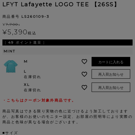
LFYT Lafayette LOGO TEE 【26SS】
商品番号
LS260109-3
¥
7,700
↓
¥
5,390
税込
[
49
ポイント進呈 ]
MINT
M
カートに入れる
L
再入荷お知らせ
在庫切れ
XL
再入荷お知らせ
在庫切れ
・こちらはクーポン対象外商品です。
商品写真はできる限り実物の色に近づけるよう加工しております
が、お客様のお使いのモニター設定、お部屋の照明等により実際の
商品と色味が異なる場合がございます。
■サイズ