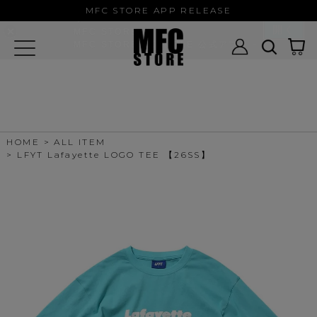
MFC STORE/EXAMPLE 公式アプ
MFC STORE APP RELEASE
リ
開く
MFC STORE
MFC STORE/EXAMPLE 公式アプリ -
Google Play
HOME
ALL ITEM
LFYT Lafayette LOGO TEE 【26SS】