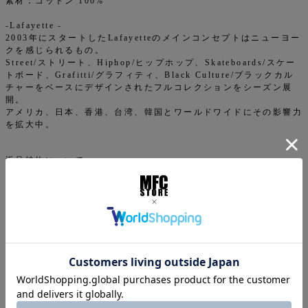
素材：コットン 100%
-Lafayette -
2003年にスタートしたLafayetteのメインコンセプトはニューヨー
クを感じられるもの。
Street/ストリート、Hiphop/ヒップホップ、Skateboards/スケー
トボード、Grafitti/グラフィティ、Black Culture/ブラックカル
チャーをベースにデザインされたフルコレクションをシーズン展
開。
アメリカ、日本、香港、台湾、韓国とワールドワイドにその影響力
を拡大中。
返品特約について
商品についてのお問い合わせ
ご注文について
下記注意事項をお読みになってから商品のご購入手続きをお
願い致します。