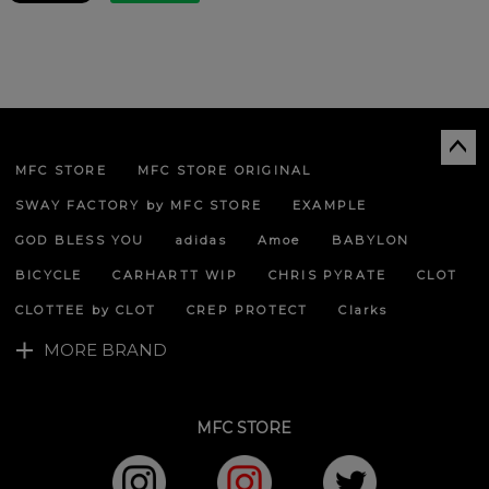
MFC STORE
MFC STORE ORIGINAL
ペー
ジト
SWAY FACTORY by MFC STORE
EXAMPLE
ップ
へ
GOD BLESS YOU
adidas
Amoe
BABYLON
BICYCLE
CARHARTT WIP
CHRIS PYRATE
CLOT
CLOTTEE by CLOT
CREP PROTECT
Clarks
MORE BRAND
MFC STORE