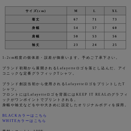
サイズ(cm)
M
L
XL
着丈
67
71
73
身幅
54
57
60
肩幅
50
53
56
袖丈
23
24
25
1-2cm程度の個体差・誤差が御座います。予めご了承下さい。
ブランド初期から展開されるLafayetteロゴを落とし込んだ、アイ
コニックな定番グラフィックTシャツ。
ブランド創設当初から使用されるLafayetteロゴをプリントしたT
シャツ。
フロントにはLafayetteロゴを背面にはKEEP IT REALのグラフィ
ックがワンポイントでプリントされる。
身幅や袖丈などをやや大きめに設定したオリジナルボディを採用。
BLACKカラーはこちら
WHITEカラーはこちら