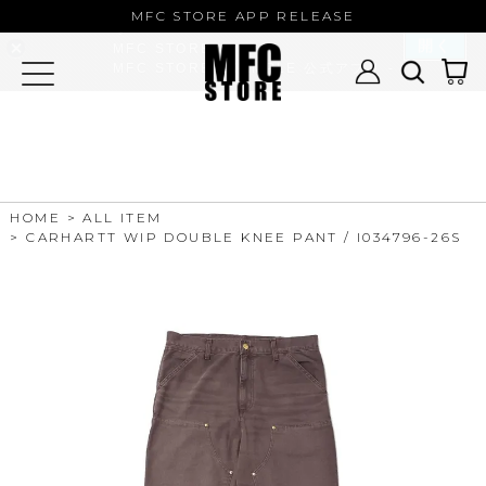
MFC STORE/EXAMPLE 公式アプ
MFC STORE APP RELEASE
リ
開く
MFC STORE
MFC STORE/EXAMPLE 公式アプリ -
Google Play
HOME
ALL ITEM
CARHARTT WIP DOUBLE KNEE PANT / I034796-26S