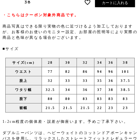
38
カートに入れる
・こちらはクーポン対象外商品です。
商品写真はできる限り実物の色に近づけるよう加工しております
が、お客様のお使いのモニター設定、お部屋の照明等により実際の
商品と色味が異なる場合がございます。
■サイズ
サイズ(cm)
28
30
32
34
36
38
ウエスト
77
82
86
94
96
101
股上
32
33
33
35
36
37.5
ワタリ幅
32.5
34
36
37
38
38.5
股下
80
80
83
83
83
83
裾幅
21.5
21.5
21.5
22
23
23
1-2cm程度の個体差・誤差が御座います。予めご了承下さい。
ダブルニーパンツは、ヘビーウェイトのコットンドアボーンキャン
バスを使用し、リラックスしたストレートフィットとレギュラーウ