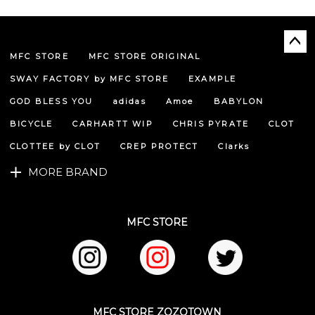
MFC STORE
MFC STORE ORIGINAL
ペー
ジト
SWAY FACTORY by MFC STORE
EXAMPLE
ップ
へ
GOD BLESS YOU
adidas
Amoe
BABYLON
BICYCLE
CARHARTT WIP
CHRIS PYRATE
CLOT
CLOTTEE by CLOT
CREP PROTECT
Clarks
MORE BRAND
MFC STORE
MFC STORE ZOZOTOWN