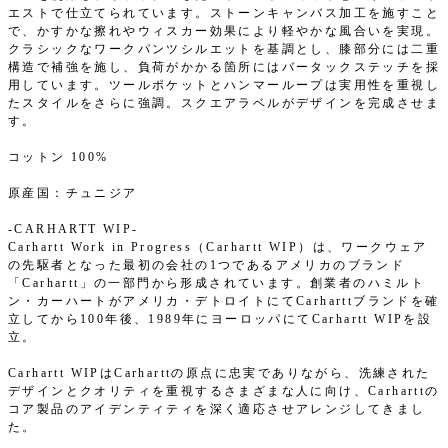
エストで仕立てられています。ストーンキャンバス加工を施すこと
で、かすかな擦れやウィスカー効果により軽やかな風合いを実現。
クラシックなワークパンツシルエットを基調とし、膝部分には二重
構造で補強を施し、負荷がかかる箇所にはバータックステッチを採
用しています。ツールポケットとハンマーループは実用性を重視し
たスタイルをさらに強調。スクエアラベルがデザインを完成させま
す。
コットン 100%
原産国：チュニジア
-CARHARTT WIP-
Carhartt Work in Progress（Carhartt WIP）は、ワークウェア
の先駆者となった最初の会社の1つであるアメリカのブランド
「Carhartt」の一部門から形成されています。創業者のハミルト
ン・カーハートがアメリカ・デトロイトにてCarharttブランドを確
立してから100年後、1989年にヨーロッパにてCarhartt WIPを設
立。
Carhartt WIPはCarharttの原点に忠実でありながら、洗練された
デザインとクオリティを重視するさまざまな人に向け、Carharttの
コア製品のアイデンティティを深く適応させアレンジしてきまし
た。