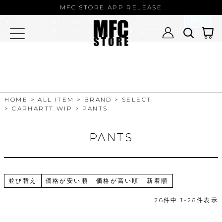
MFC STORE/EXAMPLE 公式アプ
MFC STORE APP RELEASE
リ
開く
MFC STORE
MFC STORE/EXAMPLE 公式アプリ -
Google Play
HOME
ALL ITEM
BRAND
SELECT
CARHARTT WIP
PANTS
PANTS
並び替え
価格が安い順
価格が高い順
新着順
26
件中
1
-
26
件表示