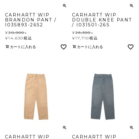
CARHARTT WIP
CARHARTT WIP
BRANDON PANT /
DOUBLE KNEE PANT
I035893-26S2
/ I031501-26S
¥
20,900
↓
¥
25,300
↓
¥
14,630
税込
¥
17,710
税込
カートに入れる
カートに入れる
CARHARTT WIP
CARHARTT WIP