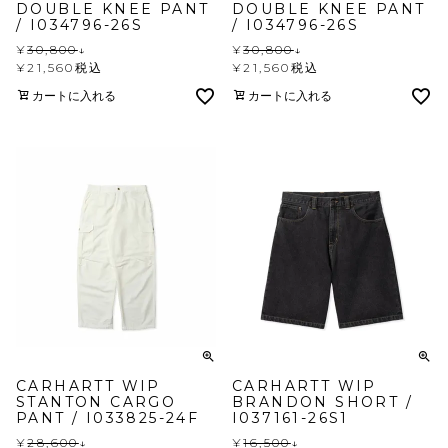
DOUBLE KNEE PANT
DOUBLE KNEE PANT
/ I034796-26S
/ I034796-26S
¥
30,800
↓
¥
30,800
↓
¥
21,560
税込
¥
21,560
税込
カートに入れる
カートに入れる
CARHARTT WIP
CARHARTT WIP
STANTON CARGO
BRANDON SHORT /
PANT / I033825-24F
I037161-26S1
¥
28,600
↓
¥
16,500
↓