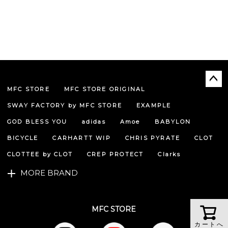
MFC STORE
MFC STORE ORIGINAL
ペー
ジト
SWAY FACTORY by MFC STORE
EXAMPLE
ップ
へ
GOD BLESS YOU
adidas
Amoe
BABYLON
BICYCLE
CARHARTT WIP
CHRIS PYRATE
CLOT
CLOTTEE by CLOT
CREP PROTECT
Clarks
MORE BRAND
MFC STORE
カートへ