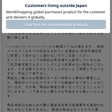
商品についてのお問い合わせ
ご注文について
下記注意事項をお読みになってから商品のご購入手続きをお
願い致します。
info@mfc-store.com から確認メールが届きます。 迷惑
メールフィルターの設定をされている場合は 受信可能設定
に変更して頂かないと届かないのでご注意ください。
オンラインショップの商品は実店舗でも販売しているため、
ご注文確定後でもタイミングにより在庫がない場合がござい
ます。できる限りそのようなことがないよう管理しておりま
すが、予めご了承下さい。
商品をご購入のお客様のオーダー内容から弊社の審査によ
り、電話やメールなどでオーダーを確認させて頂くことがご
ざいます。その為、商品の発送が遅くなってしまうこともご
ざいますが、ご了承の上ご購入のお手続きをお願いいたしま
す。
商品発送のお知らせの際に運送会社様の追跡番号を個別でお
知らせをしておりません。 商品の発送はすべてヤマト運