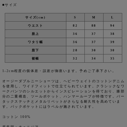
■サイズ
サイズ(cm)
S
M
L
ウエスト
82
88
94
股上
36
37
38
ワタリ幅
36
37
39
股下
28
30
30
裾幅
32
34
35
1-2cm程度の個体差・誤差が御座います。予めご了承下さい。
オージーダブルニーショーツは、ヘビーウェイトのコットンデニム
を使用し、ワイドフィットで仕立てられています。クラシックなワ
ークパンツのシルエットからインスピレーションを得ており、膝部
分の二重構造、ツールポケット、ハンマーループが特徴です。バー
タックステッチとメタルリベットがさらなる耐久性を高めていま
す。バックポケットにはラベルが施されています。
コットン 100%