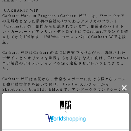
原産国：チュニジア
-CARHARTT WIP-
Carhartt Work in Progress（Carhartt WIP）は、ワークウェア
の先駆者となった最初の会社の1つであるアメリカのブランド
「Carhartt」の一部門から形成されています。創業者のハミルト
ン・カーハートがアメリカ・デトロイトにてCarharttブランドを確
立してから100年後、1989年にヨーロッパにてCarhartt WIPを設
立。
Carhartt WIPはCarharttの原点に忠実でありながら、洗練された
デザインとクオリティを重視するさまざまな人に向け、Carharttの
コア製品のアイデンティティを深く適応させアレンジしてきまし
た。
Carhartt WIPは当初から、音楽やスポーツにおける様々なシーン
と強い結び付きを築いており、 Hip Hopカルチャーから
Skateboard、Graffiti、BMXまで、アンダーグラウンドシーンで
高い評価を受けているブランドとなりました。また、A.P.C.、
Neighborhood、Patta、Vans、Junya Watanabeなど数々のブラ
ンドとのエクスクルーシブなコラボレーションも行っています。
返品特約について