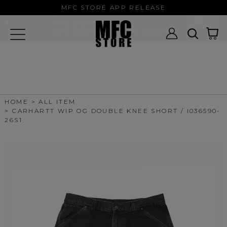
MFC STORE/EXAMPLE 公式アプ
MFC STORE APP RELEASE
リ
開く
MFC STORE
MFC STORE/EXAMPLE 公式アプリ -
Google Play
HOME
ALL ITEM
CARHARTT WIP OG DOUBLE KNEE SHORT / I036590-
26S1