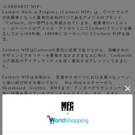
-CARHARTT WIP-
Carhartt Work in Progress（Carhartt WIP）は、ワークウェア
の先駆者となった最初の会社の1つであるアメリカのブランド
「Carhartt」の一部門から形成されています。創業者のハミルト
ン・カーハートがアメリカ・デトロイトにてCarharttブランドを確
立してから100年後、1989年にヨーロッパにてCarhartt WIPを設
立。
Carhartt WIPはCarharttの原点に忠実でありながら、洗練された
デザインとクオリティを重視するさまざまな人に向け、Carharttの
コア製品のアイデンティティを深く適応させアレンジしてきまし
た。
Carhartt WIPは当初から、音楽やスポーツにおける様々なシーン
と強い結び付きを築いており、 Hip Hopカルチャーから
Skateboard、Graffiti、BMXまで、アンダーグラウンドシーンで
高い評価を受けているブランドとなりました。また、A.P.C.、
Neighborhood、Patta、Vans、Junya Watanabeなど数々のブラ
ンドとのエクスクルーシブなコラボレーションも行っています。
返品特約について
商品についてのお問い合わせ