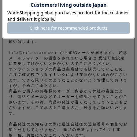
ご注文について
下記注意事項をお読みになってから商品のご購入手続きをお
願い致します。
info@mfc-store.com から確認メールが届きます。 迷惑
メールフィルターの設定をされている場合は 受信可能設定
に変更して頂かないと届かないのでご注意ください。
オンラインショップの商品は実店舗でも販売しているため、
ご注文確定後でもタイミングにより在庫がない場合がござい
ます。できる限りそのようなことがないよう管理しておりま
すが、予めご了承下さい。
商品をご購入のお客様のオーダー内容から弊社の審査によ
り、電話やメールなどでオーダーを確認させて頂くことがご
ざいます。その為、商品の発送が遅くなってしまうこともご
ざいますが、ご了承の上ご購入のお手続きをお願いいたしま
す。
商品発送のお知らせの際に運送会社様の追跡番号を個別でお
知らせをしておりません。 商品の発送はすべてヤマト運
輸・佐川急便にておこなっております。