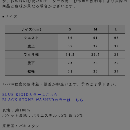
が、お客様のお使いのモニター設定、お部屋の照明等により実際の
商品と色味が異なる場合がございます。
■サイズ
サイズ(cm)
S
M
L
ウエスト
86
91
98
股上
35
37
39
ワタリ幅
34.5
36.5
38
股下
23
25
26
裾幅
31
33
34
1-2cm程度の個体差・誤差が御座います。予めご了承下さい。
BLUE RIGIDカラーはこちら
BLACK STONE WASHEDカラーはこちら
表地 : 綿100%
ポケット裏地 : ポリエステル 65% 綿 35%
原産国：パキスタン