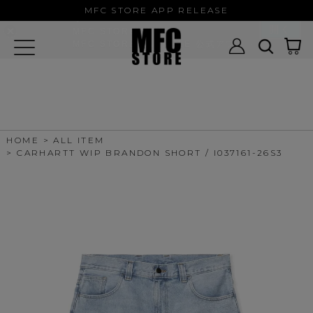
MFC STORE/EXAMPLE 公式アプ
MFC STORE APP RELEASE
リ
開く
MFC STORE
MFC STORE/EXAMPLE 公式アプリ -
Google Play
HOME
ALL ITEM
CARHARTT WIP BRANDON SHORT / I037161-26S3